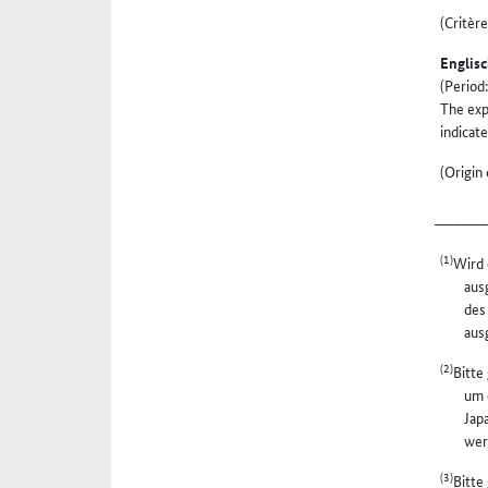
(Critèr
Englisc
(Period: fro
The expo
indicated,
(Origin 
________
(1)
Wird 
aus
des
aus
(2)
Bitte
um 
Jap
wer
(3)
Bitte