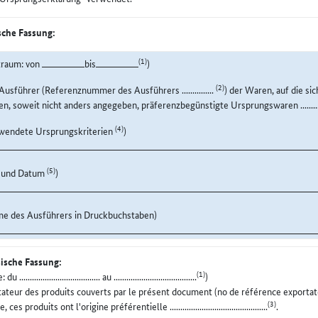
che Fassung:
(1)
traum: von
bis
)
(2)
Ausführer (Referenznummer des Ausführers ...............
) der Waren, auf die si
n, soweit nicht anders angegeben, präferenzbegünstigte Ursprungswaren ........
(4)
wendete Ursprungskriterien
)
(5)
t und Datum
)
e des Ausführers in Druckbuchstaben)
ische Fassung:
(1)
 ...................................... au .......................................
)
ateur des produits couverts par le présent document (no de référence exportateur ..
(3)
 ces produits ont l'origine préférentielle ..............................................
.