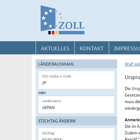
Direkt zur Navigation für Kontakt, Impressum, Aktuelles, Hilfe und FAQ
Direkt zur Länderauswahl und WuP-Navigation
Direkt zum Inhalt
AKTUELLES
KONTAKT
IMPRESSU
LÄNDERAUSWAHL
WuP onl
Urspru
ISO-Alpha-2-Code
Die Ursp
oder
Gesetzen
Ländername
muss die
wiederg
Anmerku
STICHTAG ÄNDERN
Die im A
Zudem wu
Stichtag
Begriff 