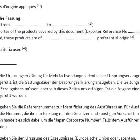
(4)
es d'origine appliqués
)
he Fassung:
(1)
m ...................................... to .......................................
)
rter of the products covered by this document (Exporter Reference No ............
(3)
 these products are of ......................................................... preferential origin
.
(4)
criteria used
)
_________
die Ursprungserklärung für Mehrfachsendungen identischer Ursprungserzeugnis
gefüllt, ist die Geltungsdauer der Ursprungserklärung anzugeben. Die Geltungs
 Erzeugnisses müssen innerhalb dieses Zeitraums erfolgen. Ist die Angabe eines 
gefüllt werden.
 geben Sie die Referenznummer zur Identifizierung des Ausführers an. Für Ausf
die Nummer, die ihm im Einklang mit den Gesetzen und sonstigen Vorschriften 
an handelt es sich dabei um die "Japan Corporate Number". Falls dem Ausführer
den.
 geben Sie den Ursprung des Erzeugnisses (Europäische Union oder Japan) an.