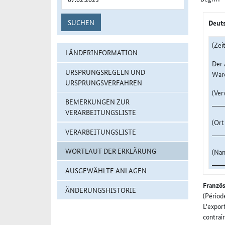
SUCHEN
Deuts
(Zei
LÄNDERINFORMATION
Der 
URSPRUNGSREGELN UND
Ware
URSPRUNGSVERFAHREN
(Ver
BEMERKUNGEN ZUR
VERARBEITUNGSLISTE
(Or
VERARBEITUNGSLISTE
WORTLAUT DER ERKLÄRUNG
(Nam
AUSGEWÄHLTE ANLAGEN
Französ
ÄNDERUNGSHISTORIE
(Période: du
L'export
contraire,