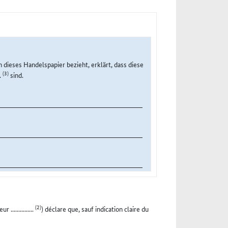
ch dieses Handelspapier bezieht, erklärt, dass diese
(3)
.
sind.
(2)
.............
) déclare que, sauf indication claire du