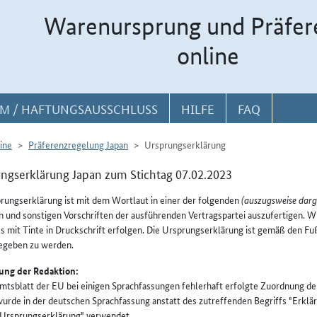
Warenursprung und Präfer
online
M / HAFTUNGSAUSSCHLUSS
HILFE
FAQ
ine
Präferenzregelung Japan
Ursprungserklärung
ngserklärung Japan zum Stichtag 07.02.2023
rungserklärung ist mit dem Wortlaut in einer der folgenden
(auszugsweise darge
 und sonstigen Vorschriften der ausführenden Vertragspartei auszufertigen. Wir
s mit Tinte in Druckschrift erfolgen. Die Ursprungserklärung ist gemäß den F
egeben zu werden.
ng der Redaktion:
mtsblatt der EU bei einigen Sprachfassungen fehlerhaft erfolgte Zuordnung de
rde in der deutschen Sprachfassung anstatt des zutreffenden Begriffs "Erklär
"Ursprungserklärung" verwendet.