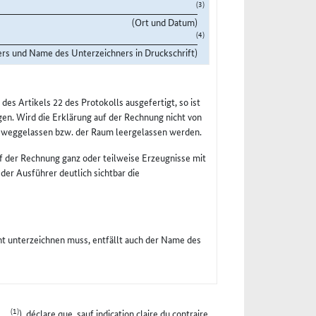
(3)
(Ort und Datum)
(4)
ers und Name des Unterzeichners in Druckschrift)
s Artikels 22 des Protokolls ausgefertigt, so ist
en. Wird die Erklärung auf der Rechnung nicht von
n weggelassen bzw. der Raum leergelassen werden.
f der Rechnung ganz oder teilweise Erzeugnisse mit
 der Ausführer deutlich sichtbar die
cht unterzeichnen muss, entfällt auch der Name des
(1)
...
), déclare que, sauf indication claire du contraire,