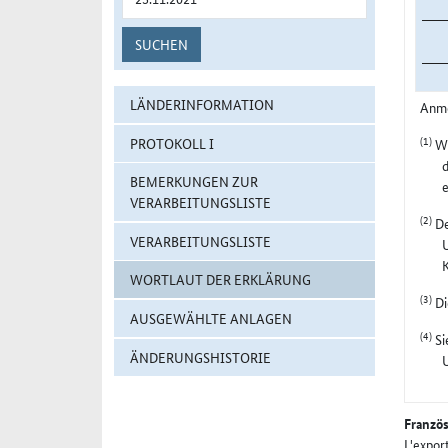
SUCHEN
LÄNDERINFORMATION
Anm
(1)
PROTOKOLL I
Wi
d
BEMERKUNGEN ZUR
VERARBEITUNGSLISTE
(2)
De
VERARBEITUNGSLISTE
U
WORTLAUT DER ERKLÄRUNG
(3)
Di
AUSGEWÄHLTE ANLAGEN
(4)
Si
ÄNDERUNGSHISTORIE
Französ
L'expor