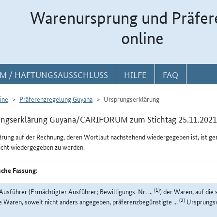
Warenursprung und Präfer
online
M / HAFTUNGSAUSSCHLUSS
HILFE
FAQ
ine
Präferenzregelung Guyana
Ursprungserklärung
ungserklärung Guyana/CARIFORUM zum Stichtag 25.11.2021
ärung auf der Rechnung, deren Wortlaut nachstehend wiedergegeben ist, ist g
icht wiedergegeben zu werden.
che Fassung:
(1)
Ausführer (Ermächtigter Ausführer; Bewilligungs-Nr. ...
) der Waren, auf die 
(2)
e Waren, soweit nicht anders angegeben, präferenzbegünstigte ...
Ursprungsw