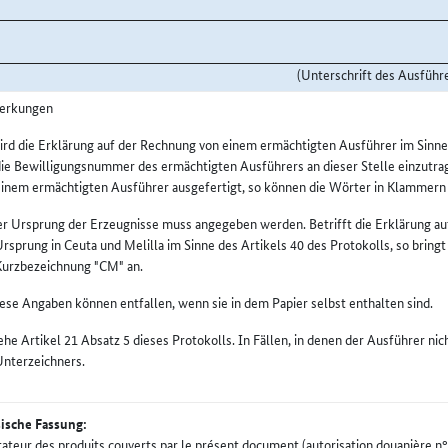
(Unterschrift des Ausführ
erkungen
rd die Erklärung auf der Rechnung von einem ermächtigten Ausführer im Sinne de
ie Bewilligungsnummer des ermächtigten Ausführers an dieser Stelle einzutrag
einem ermächtigten Ausführer ausgefertigt, so können die Wörter in Klammer
r Ursprung der Erzeugnisse muss angegeben werden. Betrifft die Erklärung au
rsprung in Ceuta und Melilla im Sinne des Artikels 40 des Protokolls, so bringt
Kurzbezeichnung "CM" an.
ese Angaben können entfallen, wenn sie in dem Papier selbst enthalten sind.
ehe Artikel 21 Absatz 5 dieses Protokolls. In Fällen, in denen der Ausführer ni
Unterzeichners.
ische Fassung:
tateur des produits couverts par le présent document (autorisation douanière n° 