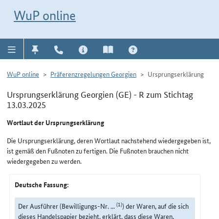
Direkt zur Navigation für Kontakt, Impressum, Aktuelles, Hilfe und FAQ
WuP-Navigation öffnen
Direkt zum Inhalt
WuP online
WuP online
Präferenzregelungen Georgien
Ursprungserklärung
Ursprungserklärung Georgien (GE) - R zum Stichtag
13.03.2025
Wortlaut der Ursprungserklärung
Die Ursprungserklärung, deren Wortlaut nachstehend wiedergegeben ist,
ist gemäß den Fußnoten zu fertigen. Die Fußnoten brauchen nicht
wiedergegeben zu werden.
Deutsche Fassung:
(1)
Der Ausführer (Bewilligungs-Nr. ...
) der Waren, auf die sich
dieses Handelspapier bezieht, erklärt, dass diese Waren,