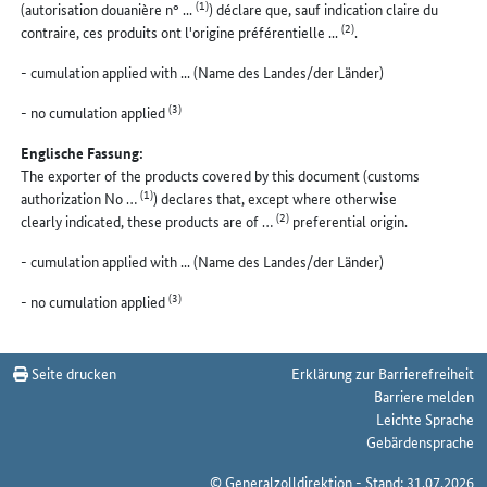
(1)
(autorisation douanière n° ...
) déclare que, sauf indication claire du
(2)
contraire, ces produits ont l'origine préférentielle ...
.
- cumulation applied with ... (Name des Landes/der Länder)
(3)
- no cumulation applied
Englische Fassung:
The exporter of the products covered by this document (customs
(1)
authorization No …
) declares that, except where otherwise
(2)
clearly indicated, these products are of …
preferential origin.
- cumulation applied with ... (Name des Landes/der Länder)
(3)
- no cumulation applied
Seite drucken
Erklärung zur Barrierefreiheit
Barriere melden
Leichte Sprache
Gebärdensprache
© Generalzolldirektion - Stand: 31.07.2026