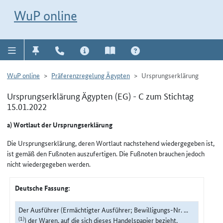
Direkt zur Navigation für Kontakt, Impressum, Aktuelles, Hilfe und FAQ
WuP-Navigation öffnen
Direkt zum Inhalt
WuP online
WuP online
Präferenzregelung Ägypten
Ursprungserklärung
Ursprungserklärung Ägypten (EG) - C zum Stichtag
15.01.2022
a) Wortlaut der Ursprungserklärung
Die Ursprungserklärung, deren Wortlaut nachstehend wiedergegeben ist,
ist gemäß den Fußnoten auszufertigen. Die Fußnoten brauchen jedoch
nicht wiedergegeben werden.
Deutsche Fassung:
Der Ausführer (Ermächtigter Ausführer; Bewilligungs-Nr. ...
(1)
) der Waren, auf die sich dieses Handelspapier bezieht,