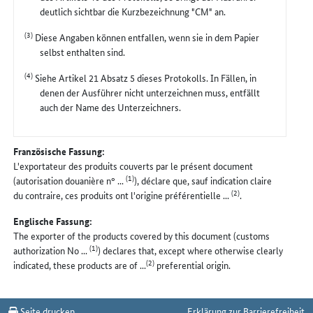
deutlich sichtbar die Kurzbezeichnung "CM" an.
(3)
Diese Angaben können entfallen, wenn sie in dem Papier
selbst enthalten sind.
(4)
Siehe Artikel 21 Absatz 5 dieses Protokolls. In Fällen, in
denen der Ausführer nicht unterzeichnen muss, entfällt
auch der Name des Unterzeichners.
Französische Fassung:
L'exportateur des produits couverts par le présent document
(1)
(autorisation douanière n° ...
), déclare que, sauf indication claire
(2)
du contraire, ces produits ont l'origine préférentielle ...
.
Englische Fassung:
The exporter of the products covered by this document (customs
(1)
authorization No ...
) declares that, except where otherwise clearly
(2)
indicated, these products are of ...
preferential origin.
Seite drucken
Erklärung zur Barrierefreiheit