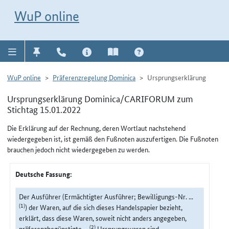
Direkt zur Navigation für Kontakt, Impressum, Aktuelles, Hilfe und FAQ
WuP-Navigation öffnen
Direkt zum Inhalt
WuP online
WuP online
Präferenzregelung Dominica
Ursprungserklärung
Ursprungserklärung Dominica/CARIFORUM zum
Stichtag 15.01.2022
Die Erklärung auf der Rechnung, deren Wortlaut nachstehend
wiedergegeben ist, ist gemäß den Fußnoten auszufertigen. Die Fußnoten
brauchen jedoch nicht wiedergegeben zu werden.
Deutsche Fassung:
Der Ausführer (Ermächtigter Ausführer; Bewilligungs-Nr. ...
(1)
) der Waren, auf die sich dieses Handelspapier bezieht,
erklärt, dass diese Waren, soweit nicht anders angegeben,
(2)
präferenzbegünstigte ...
Ursprungswaren sind.