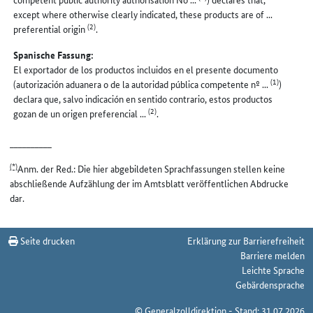
except where otherwise clearly indicated, these products are of ...
(2)
preferential origin
.
Spanische Fassung:
El exportador de los productos incluidos en el presente documento
(1)
(autorización aduanera o de la autoridad pública competente nº ...
)
declara que, salvo indicación en sentido contrario, estos productos
(2)
gozan de un origen preferencial ...
.
__________
(*)
Anm. der Red.: Die hier abgebildeten Sprachfassungen stellen keine
abschließende Aufzählung der im Amtsblatt veröffentlichen Abdrucke
dar.
Seite drucken
Erklärung zur Barrierefreiheit
Barriere melden
Leichte Sprache
Gebärdensprache
© Generalzolldirektion - Stand: 31.07.2026