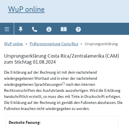
Direkt zur Navigation für Kontakt, Impressum, Aktuelles, Hilfe und FAQ
WuP-Navigation öffnen
Direkt zum Inhalt
WuP online
WuP online
Präferenzregelung Costa Rica
Ursprungserklärung
Ursprungserklärung Costa Rica/Zentralamerika (CAM)
zum Stichtag 01.08.2024
Die Erklärung auf der Rechnung ist mit dem nachstehend
wiedergegebenen Wortlaut und in einer der nachstehend
(
*
)
wiedergegebenen Sprachfassungen
nach den internen
Rechtsvorschriften des Ausfuhrlands auszufertigen. Wird die Erklärung
handschriftlich erstellt, so muss dies mit Tinte in Druckschrift erfolgen.
Die Erklärung auf der Rechnung ist gemäß den Fußnoten abzufassen. Die
Fußnoten brauchen nicht wiedergegeben zu werden.
Deutsche Fassung: