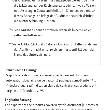
Der Ursprung der Waren muss angegeben werden. Betrifft
die Erklärung auf der Rechnung ganz oder teilweise Waren
mit Ursprung in Ceuta und Melilla im Sinne des Artikels 34
dieses Anhangs, so bringt der Ausführer deutlich sichtbar
die Kurzbezeichnung "CM" an.
(3)
Diese Angaben können entfallen, wenn sie in dem Papier
selbst enthalten sind.
(4)
Siehe Artikel 19 Absatz 5 dieses Anhangs. In Fällen, in denen
der Ausführer nicht unterzeichnen muss, entfällt auch der
Name des Unterzeichners.
Französische Fassung:
L'exportateur des produits couverts par le présent document
(autorisation douanière ou de l'autorité publique compétente nº ...
(1)
) déclare que, sauf indication claire du contraire, ces produits ont
(2)
l'origine préférentielle ...
.
Englische Fassung:
The exporter of the products covered by this document (customs or
(1)
competent public authority authorisation No ...
) declares that,