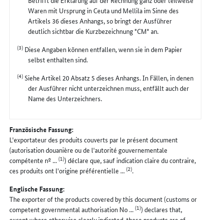
Betrifft die Erklärung auf der Rechnung ganz oder teilweise
Waren mit Ursprung in Ceuta und Mellila im Sinne des
Artikels 36 dieses Anhangs, so bringt der Ausführer
deutlich sichtbar die Kurzbezeichnung "CM" an.
(3)
Diese Angaben können entfallen, wenn sie in dem Papier
selbst enthalten sind.
(4)
Siehe Artikel 20 Absatz 5 dieses Anhangs. In Fällen, in denen
der Ausführer nicht unterzeichnen muss, entfällt auch der
Name des Unterzeichners.
Französische Fassung:
L'exportateur des produits couverts par le présent document
(autorisation douanière ou de l'autorité gouvernementale
(1)
compétente nº ...
) déclare que, sauf indication claire du contraire,
(2)
ces produits ont l'origine préférentielle ...
.
Englische Fassung:
The exporter of the products covered by this document (customs or
(1)
competent governmental authorisation No ...
) declares that,
except where otherwise clearly indicated, these products are of ...