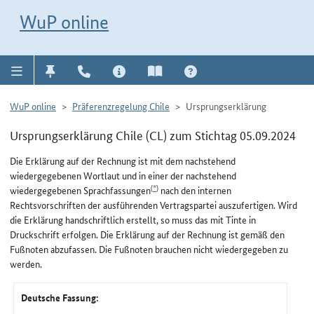
Direkt zur Navigation für Kontakt, Impressum, Aktuelles, Hilfe und FAQ
WuP-Navigation öffnen
Direkt zum Inhalt
WuP online
WuP online
Präferenzregelung Chile
Ursprungserklärung
Ursprungserklärung Chile (CL) zum Stichtag 05.09.2024
Die Erklärung auf der Rechnung ist mit dem nachstehend
wiedergegebenen Wortlaut und in einer der nachstehend
(
*
)
wiedergegebenen Sprachfassungen
nach den internen
Rechtsvorschriften der ausführenden Vertragspartei auszufertigen. Wird
die Erklärung handschriftlich erstellt, so muss das mit Tinte in
Druckschrift erfolgen. Die Erklärung auf der Rechnung ist gemäß den
Fußnoten abzufassen. Die Fußnoten brauchen nicht wiedergegeben zu
werden.
Deutsche Fassung: