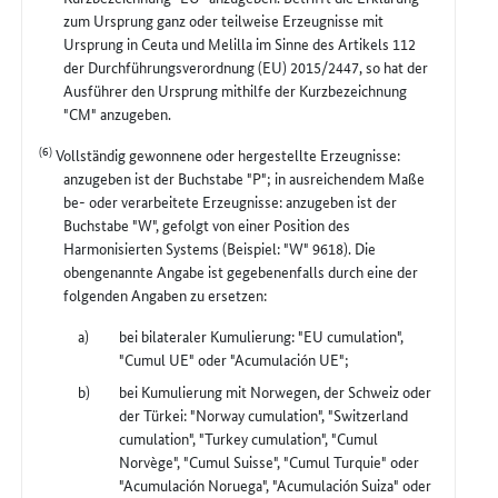
zum Ursprung ganz oder teilweise Erzeugnisse mit
Ursprung in Ceuta und Melilla im Sinne des Artikels 112
der Durchführungsverordnung (EU) 2015/2447, so hat der
Ausführer den Ursprung mithilfe der Kurzbezeichnung
"CM" anzugeben.
(6)
Vollständig gewonnene oder hergestellte Erzeugnisse:
anzugeben ist der Buchstabe "P"; in ausreichendem Maße
be- oder verarbeitete Erzeugnisse: anzugeben ist der
Buchstabe "W", gefolgt von einer Position des
Harmonisierten Systems (Beispiel: "W" 9618). Die
obengenannte Angabe ist gegebenenfalls durch eine der
folgenden Angaben zu ersetzen:
bei bilateraler Kumulierung: "EU cumulation",
"Cumul UE" oder "Acumulación UE";
bei Kumulierung mit Norwegen, der Schweiz oder
der Türkei: "Norway cumulation", "Switzerland
cumulation", "Turkey cumulation", "Cumul
Norvège", "Cumul Suisse", "Cumul Turquie" oder
"Acumulación Noruega", "Acumulación Suiza" oder