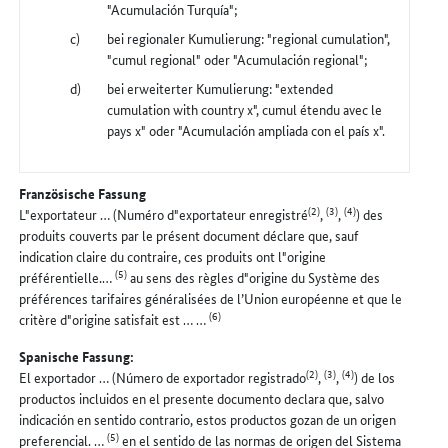
"Acumulación Turquía";
bei regionaler Kumulierung: "regional cumulation",
"cumul regional" oder "Acumulación regional";
bei erweiterter Kumulierung: "extended
cumulation with country x", cumul étendu avec le
pays x" oder "Acumulación ampliada con el país x".
Französische Fassung
(2)
(3)
(4)
L"exportateur … (Numéro d"exportateur enregistré
,
,
) des
produits couverts par le présent document déclare que, sauf
indication claire du contraire, ces produits ont l"origine
(5)
préférentielle.…
au sens des règles d"origine du Système des
préférences tarifaires généralisées de l’Union européenne et que le
(6)
critère d"origine satisfait est … …
Spanische Fassung:
(2)
(3)
(4)
El exportador … (Número de exportador registrado
,
,
) de los
productos incluidos en el presente documento declara que, salvo
indicación en sentido contrario, estos productos gozan de un origen
(5)
preferencial. …
en el sentido de las normas de origen del Sistema