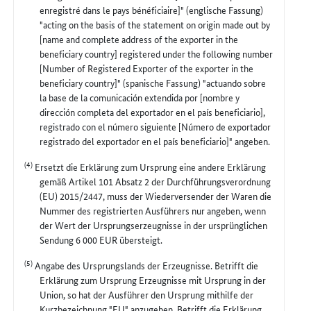
enregistré dans le pays bénéficiaire]" (englische Fassung)
"acting on the basis of the statement on origin made out by
[name and complete address of the exporter in the
beneficiary country] registered under the following number
[Number of Registered Exporter of the exporter in the
beneficiary country]" (spanische Fassung) "actuando sobre
la base de la comunicación extendida por [nombre y
dirección completa del exportador en el país beneficiario],
registrado con el número siguiente [Número de exportador
registrado del exportador en el país beneficiario]" angeben.
(4)
Ersetzt die Erklärung zum Ursprung eine andere Erklärung
gemäß Artikel 101 Absatz 2 der Durchführungsverordnung
(EU) 2015/2447, muss der Wiederversender der Waren die
Nummer des registrierten Ausführers nur angeben, wenn
der Wert der Ursprungserzeugnisse in der ursprünglichen
Sendung 6 000 EUR übersteigt.
(5)
Angabe des Ursprungslands der Erzeugnisse. Betrifft die
Erklärung zum Ursprung Erzeugnisse mit Ursprung in der
Union, so hat der Ausführer den Ursprung mithilfe der
Kurzbezeichnung "EU" anzugeben. Betrifft die Erklärung