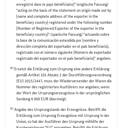
enregistré dans le pays bénéficiaire]" (englische Fassung)
"acting on the basis of the statement on origin made out by
[name and complete address of the exporter in the
beneficiary country] registered under the following number
[Number of Registered Exporter of the exporter in the
beneficiary country]" (spanische Fassung) "actuando sobre
la base de la comunicación extendida por [nombre y
dirección completa del exportador en el país beneficiario],
registrado con el número siguiente [Número de exportador
registrado del exportador en el país beneficiario]" angeben.
(4)
Ersetzt die Erklärung zum Ursprung eine andere Erklärung
gemäß Artikel 101 Absatz 2 der Durchführungsverordnung
(EU) 2015/2447, muss der Wiederversender der Waren die
Nummer des registrierten Ausführers nur angeben, wenn
der Wert der Ursprungserzeugnisse in der ursprünglichen
Sendung 6 000 EUR übersteigt.
(5)
Angabe des Ursprungslands der Erzeugnisse. Betrifft die
Erklärung zum Ursprung Erzeugnisse mit Ursprung in der
Union, so hat der Ausführer den Ursprung mithilfe der
Kurzbezeichnung "EU" anzugeben. Betrifft die Erklärung