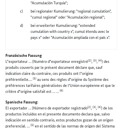
"Acumulación Turquía";
bei regionaler Kumulierung: "regional cumulation",
"cumul regional" oder "Acumulación regional";
bei erweiterter Kumulierung: "extended
cumulation with country x", cumul étendu avec le
pays x" oder "Acumulación ampliada con el país x".
Französische Fassung
(2)
(3)
(4)
L"exportateur … (Numéro d"exportateur enregistré
,
,
) des
produits couverts par le présent document déclare que, sauf
indication claire du contraire, ces produits ont l"origine
(5)
préférentielle.…
au sens des règles d"origine du Système des
préférences tarifaires généralisées de l’Union européenne et que le
(6)
critère d"origine satisfait est … …
Spanische Fassung:
(2)
(3)
(4)
El exportador … (Número de exportador registrado
,
,
) de los
productos incluidos en el presente documento declara que, salvo
indicación en sentido contrario, estos productos gozan de un origen
(5)
preferencial. …
en el sentido de las normas de origen del Sistema