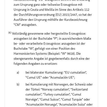
zum Ursprung ganz oder teilweise Erzeugnisse mit
Ursprung in Ceuta und Melilla im Sinne des Artikels 112
der Durchführungsverordnung (EU) 2015/2447, so hat der
Ausführer den Ursprung mithilfe der Kurzbezeichnung
"CM" anzugeben.
(6)
Vollständig gewonnene oder hergestellte Erzeugnisse:
anzugeben ist der Buchstabe "P"; in ausreichendem Maße
be- oder verarbeitete Erzeugnisse: anzugeben ist der
Buchstabe "W", gefolgt von einer Position des
Harmonisierten Systems (Beispiel: "W" 9618). Die
obengenannte Angabe ist gegebenenfalls durch eine der
folgenden Angaben zu ersetzen:
bei bilateraler Kumulierung: "EU cumulation",
"Cumul UE" oder "Acumulación UE";
bei Kumulierung mit Norwegen, der Schweiz oder
der Türkei: "Norway cumulation", "Switzerland
cumulation", "Turkey cumulation", "Cumul
Norvège", "Cumul Suisse", "Cumul Turquie" oder
"Acumulación Noruega", "Acumulación Suiza" oder