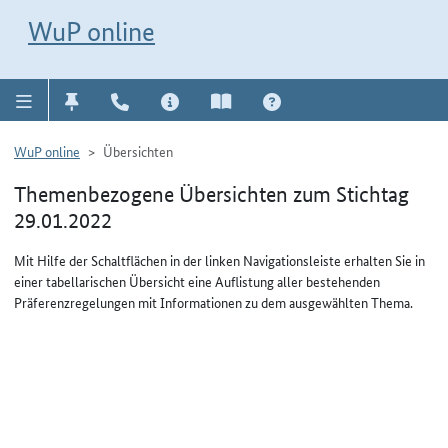
Direkt zur Navigation für Kontakt, Impressum, Aktuelles, Hilfe und FAQ
WuP-Navigation öffnen
Direkt zum Inhalt
WuP online
WuP online
Übersichten
Themenbezogene Übersichten zum Stichtag
29.01.2022
Mit Hilfe der Schaltflächen in der linken Navigationsleiste erhalten Sie in
einer tabellarischen Übersicht eine Auflistung aller bestehenden
Präferenzregelungen mit Informationen zu dem ausgewählten Thema.