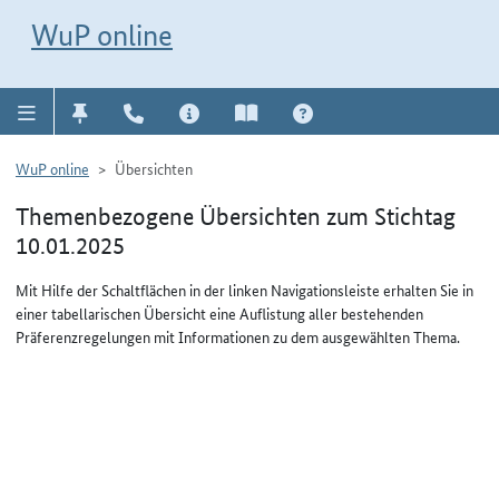
Direkt zur Navigation für Kontakt, Impressum, Aktuelles, Hilfe und FAQ
WuP-Navigation öffnen
Direkt zum Inhalt
WuP online
WuP online
Übersichten
Themenbezogene Übersichten zum Stichtag
10.01.2025
Mit Hilfe der Schaltflächen in der linken Navigationsleiste erhalten Sie in
einer tabellarischen Übersicht eine Auflistung aller bestehenden
Präferenzregelungen mit Informationen zu dem ausgewählten Thema.