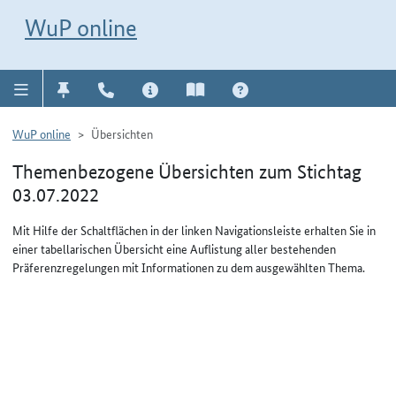
Direkt zur Navigation für Kontakt, Impressum, Aktuelles, Hilfe und FAQ
WuP-Navigation öffnen
Direkt zum Inhalt
WuP online
WuP online
Übersichten
Themenbezogene Übersichten zum Stichtag
03.07.2022
Mit Hilfe der Schaltflächen in der linken Navigationsleiste erhalten Sie in
einer tabellarischen Übersicht eine Auflistung aller bestehenden
Präferenzregelungen mit Informationen zu dem ausgewählten Thema.