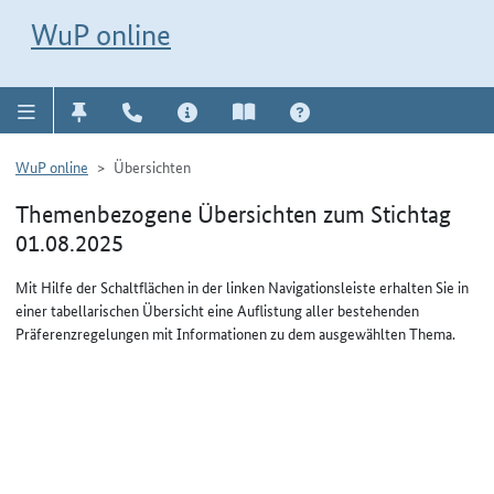
Direkt zur Navigation für Kontakt, Impressum, Aktuelles, Hilfe und FAQ
WuP-Navigation öffnen
Direkt zum Inhalt
WuP online
WuP online
Übersichten
Themenbezogene Übersichten zum Stichtag
01.08.2025
Mit Hilfe der Schaltflächen in der linken Navigationsleiste erhalten Sie in
einer tabellarischen Übersicht eine Auflistung aller bestehenden
Präferenzregelungen mit Informationen zu dem ausgewählten Thema.