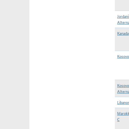
Jordani
Alterna
Kanada
Kosovo
Kosovo
Alterna
Libanon
Marokk
C