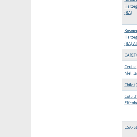
Herzeg
(BA)
Bosnie
Herzeg
(BA) Al
CARI
Ceuta 
Melilla
Chile (
Côte d`
Elfenb
ESA-St