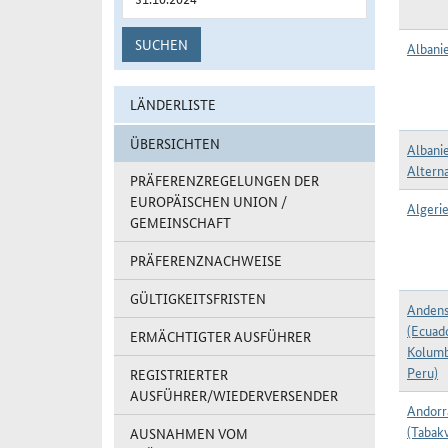
SUCHEN
Albani
LÄNDERLISTE
ÜBERSICHTEN
Albani
Alterna
PRÄFERENZREGELUNGEN DER
EUROPÄISCHEN UNION /
Algerie
GEMEINSCHAFT
PRÄFERENZNACHWEISE
GÜLTIGKEITSFRISTEN
Andens
(Ecuad
ERMÄCHTIGTER AUSFÜHRER
Kolumb
Peru)
REGISTRIERTER
AUSFÜHRER/WIEDERVERSENDER
Andorr
(Tabak
AUSNAHMEN VOM