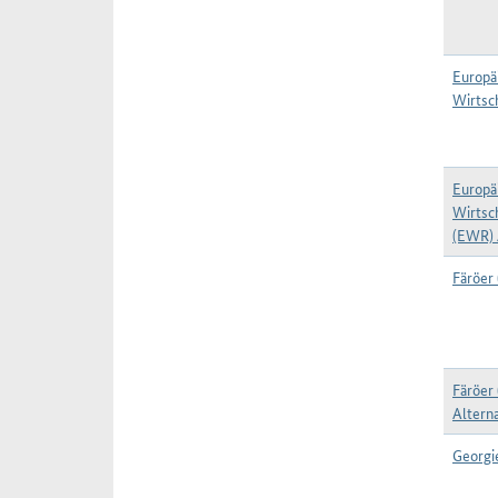
Europä
Wirtsc
Europä
Wirtsc
(EWR) 
Färöer
Färöer
Alterna
Georgi