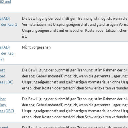
402 und
a (AD)
Die Bewilligung der buchmäßigen Trennung ist möglich, wenn die
 der Kap. 1
Vormaterialien mit Ursprungseigenschaft und gleichartigen Vorma
Ursprungseigenschaft mit erheblichen Kosten oder tatsächlichen
ist.
a (AD)
Nicht vorgesehen
 der Kap.
97)
ast
Die Bewilligung der buchmäßigen Trennung ist im Rahmen der bil
ped
den sog. Geberlandanteil) möglich, wenn die getrennte Lagerung 
ies (LDC)
Ursprungseigenschaft und gleichartigen Vormaterialien ohne Urs
erheblichen Kosten oder tatsächlichen Schwierigkeiten verbunden 
her
Die Bewilligung der buchmäßigen Trennung ist im Rahmen der bil
iary
den sog. Geberlandanteil) möglich, wenn die getrennte Lagerung 
ies (OBC)
Ursprungseigenschaft und gleichartigen Vormaterialien ohne Urs
erheblichen Kosten oder tatsächlichen Schwierigkeiten verbunden 
n und
Die Bewilligung der buchmäßigen Trennung ist möglich, wenn die