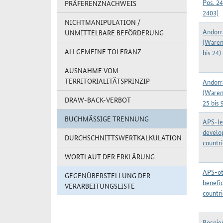
Pos. 2
PRÄFERENZNACHWEIS
2403)
NICHTMANIPULATION /
Andorr
UNMITTELBARE BEFÖRDERUNG
(Waren
ALLGEMEINE TOLERANZ
bis 24)
AUSNAHME VOM
TERRITORIALITÄTSPRINZIP
Andorr
(Waren
DRAW-BACK-VERBOT
25 bis 
BUCHMÄSSIGE TRENNUNG
APS-le
develo
DURCHSCHNITTSWERTKALKULATION
countr
WORTLAUT DER ERKLÄRUNG
APS-ot
GEGENÜBERSTELLUNG DER
benefic
VERARBEITUNGSLISTE
countr
Bosnie