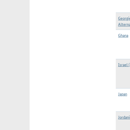
Georgi
Alterna
Ghana
Israel (
Japan
Jordani