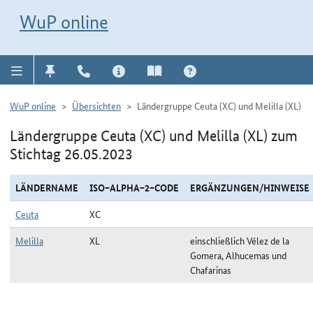
Direkt zur Navigation für Kontakt, Impressum, Aktuelles, Hilfe und FAQ
WuP-Navigation öffnen
Direkt zum Inhalt
WuP online
WuP online
Übersichten
Ländergruppe Ceuta (XC) und Melilla (XL)
Ländergruppe Ceuta (XC) und Melilla (XL) zum
Stichtag 26.05.2023
LÄNDERNAME
ISO−ALPHA−2−CODE
ERGÄNZUNGEN/HINWEISE
Ceuta
XC
Melilla
XL
einschließlich Vélez de la
Gomera, Alhucemas und
Chafarinas
Ländergruppe Ceuta (XC) und Melilla (XL) zum Stichtag 26.05.2023