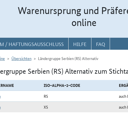
Warenursprung und Präfer
online
M / HAFTUNGSAUSSCHLUSS
HILFE
FAQ
ine
Übersichten
Ländergruppe Serbien (RS) Alternativ
ergruppe Serbien (RS) Alternativ zum Sticht
ERNAME
ISO−ALPHA−2−CODE
ERG
n
RS
auch 
n
XS
auch 
uppe Serbien (RS) Alternativ zum Stichtag 14.05.2022