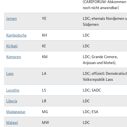
(CARIFORUM-Abkommen
noch nicht anwendbar)
Jemen
YE
LDC; ehemals Nordjemen 
Südjemen
Kambodscha
KH
LDC
Kiribati
KI
LDC
Komoren
KM
LDC; Grande Comore,
Anjouan und Moheli;
Laos
LA
LDC; offiziell: Demokratisc
Volksrepublik Laos
Lesotho
LS
LDC; SADC
Liberia
LR
LDC
Madagaskar
MG
LDC; ESA
Malawi
MW
LDC