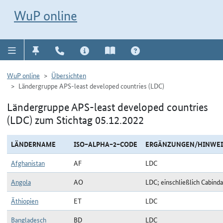
Direkt zur Navigation für Kontakt, Impressum, Aktuelles, Hilfe und FAQ
WuP-Navigation öffnen
Direkt zum Inhalt
WuP online
WuP online
Übersichten
Ländergruppe APS-least developed countries (LDC)
Ländergruppe APS-least developed countries
(LDC) zum Stichtag 05.12.2022
LÄNDERNAME
ISO−ALPHA−2−CODE
ERGÄNZUNGEN/HINWEI
Afghanistan
AF
LDC
Angola
AO
LDC; einschließlich Cabinda
Äthiopien
ET
LDC
Bangladesch
BD
LDC