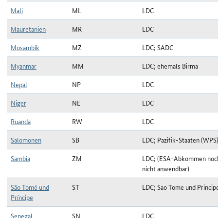
Mali
ML
LDC
Mauretanien
MR
LDC
Mosambik
MZ
LDC; SADC
Myanmar
MM
LDC; ehemals Birma
Nepal
NP
LDC
Niger
NE
LDC
Ruanda
RW
LDC
Salomonen
SB
LDC; Pazifik-Staaten (WPS
Sambia
ZM
LDC; (ESA-Abkommen noc
nicht anwendbar)
São Tomé und
ST
LDC; Sao Tome und Princip
Príncipe
Senegal
SN
LDC