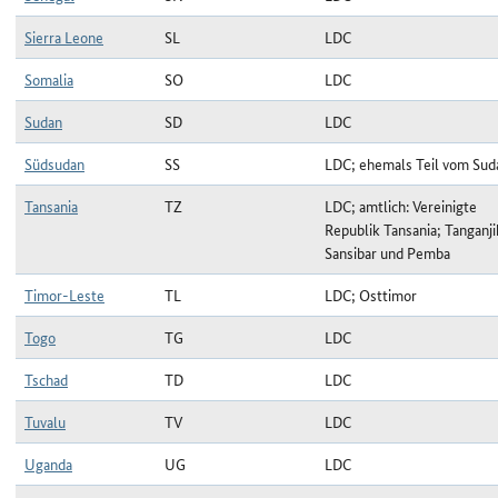
Sierra Leone
SL
LDC
Somalia
SO
LDC
Sudan
SD
LDC
Südsudan
SS
LDC; ehemals Teil vom Sud
Tansania
TZ
LDC; amtlich: Vereinigte
Republik Tansania; Tanganji
Sansibar und Pemba
Timor-Leste
TL
LDC; Osttimor
Togo
TG
LDC
Tschad
TD
LDC
Tuvalu
TV
LDC
Uganda
UG
LDC