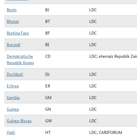
Benin
BJ
LDC
Bhutan
BT
LDC
Burkina Faso
BF
LDC
Burundi
BI
LDC
Demokratische
CD
LDC; ehemals Republik Zai
Republik Kongo
Dschibuti
DJ
LDC
Eritrea
ER
LDC
Gambia
GM
LDC
Guinea
GN
LDC
Guinea-Bissau
GW
LDC
Haiti
HT
LDC; CARIFORUM