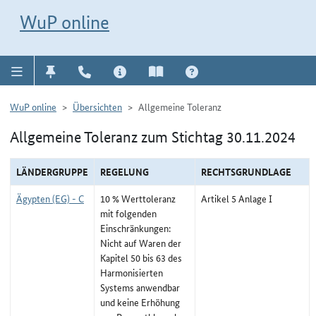
Direkt zur Navigation für Kontakt, Impressum, Aktuelles, Hilfe und FAQ
WuP-Navigation öffnen
Direkt zum Inhalt
WuP online
WuP online
Übersichten
Allgemeine Toleranz
Allgemeine Toleranz zum Stichtag 30.11.2024
LÄNDERGRUPPE
REGELUNG
RECHTSGRUNDLAGE
Ägypten (EG) - C
10 % Werttoleranz
Artikel 5 Anlage I
mit folgenden
Einschränkungen:
Nicht auf Waren der
Kapitel 50 bis 63 des
Harmonisierten
Systems anwendbar
und keine Erhöhung