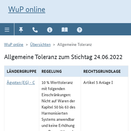
Direkt zur Navigation für Kontakt, Impressum, Aktuelles, Hilfe und FAQ
WuP-Navigation öffnen
Direkt zum Inhalt
WuP online
WuP online
Übersichten
Allgemeine Toleranz
Allgemeine Toleranz zum Stichtag 24.06.2022
LÄNDERGRUPPE
REGELUNG
RECHTSGRUNDLAGE
Ägypten (EG) - C
10 % Werttoleranz
Artikel 5 Anlage I
mit folgenden
Einschränkungen:
Nicht auf Waren der
Kapitel 50 bis 63 des
Harmonisierten
Systems anwendbar
und keine Erhöhung