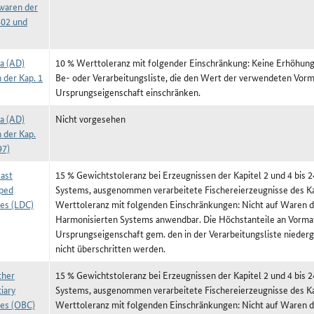
waren der
402 und
a (AD)
10 % Werttoleranz mit folgender Einschränkung: Keine Erhöhung
 der Kap. 1
Be- oder Verarbeitungsliste, die den Wert der verwendeten Vorm
Ursprungseigenschaft einschränken.
a (AD)
Nicht vorgesehen
 der Kap.
97)
ast
15 % Gewichtstoleranz bei Erzeugnissen der Kapitel 2 und 4 bis 
ped
Systems, ausgenommen verarbeitete Fischereierzeugnisse des Ka
ies (LDC)
Werttoleranz mit folgenden Einschränkungen: Nicht auf Waren de
Harmonisierten Systems anwendbar. Die Höchstanteile an Vormat
Ursprungseigenschaft gem. den in der Verarbeitungsliste niede
nicht überschritten werden.
ther
15 % Gewichtstoleranz bei Erzeugnissen der Kapitel 2 und 4 bis 
iary
Systems, ausgenommen verarbeitete Fischereierzeugnisse des Ka
ies (OBC)
Werttoleranz mit folgenden Einschränkungen: Nicht auf Waren de