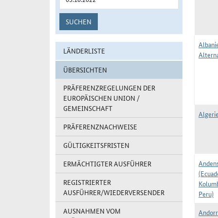
SUCHEN
Albani
LÄNDERLISTE
Alterna
ÜBERSICHTEN
PRÄFERENZREGELUNGEN DER
EUROPÄISCHEN UNION /
GEMEINSCHAFT
Algerie
PRÄFERENZNACHWEISE
GÜLTIGKEITSFRISTEN
Andens
ERMÄCHTIGTER AUSFÜHRER
(Ecuad
REGISTRIERTER
Kolumb
AUSFÜHRER/WIEDERVERSENDER
Peru)
AUSNAHMEN VOM
Andorr