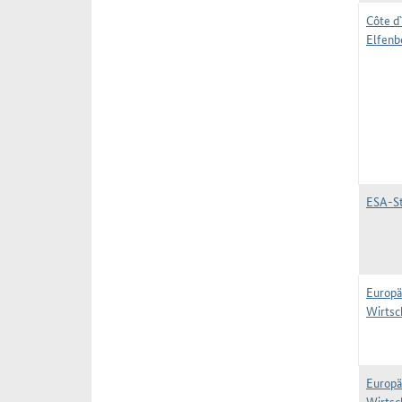
Côte d`
Elfenb
ESA-St
Europä
Wirtsc
Europä
Wirtsc