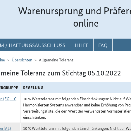
Warenursprung und Präfer
online
M / HAFTUNGSAUSSCHLUSS
HILFE
FAQ
ine
Übersichten
Allgemeine Toleranz
emeine Toleranz zum Stichtag 05.10.2022
ERGRUPPE
REGELUNG
n (EG) - C
10 % Werttoleranz mit folgenden Einschränkungen: Nicht auf War
Harmonisierten Systems anwendbar und keine Erhöhung von Proz
Verarbeitungsliste, die den Wert der verwendeten Vormateriali
einschränken.
en (AL)
10 % Werttoleranz mit folgenden Einschränkungen: Nicht auf War