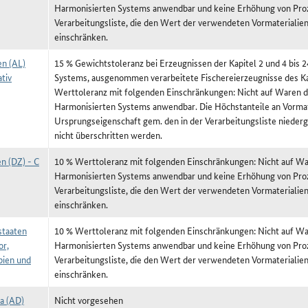
Harmonisierten Systems anwendbar und keine Erhöhung von Proz
Verarbeitungsliste, die den Wert der verwendeten Vormateriali
einschränken.
en (AL)
15 % Gewichtstoleranz bei Erzeugnissen der Kapitel 2 und 4 bis 
tiv
Systems, ausgenommen verarbeitete Fischereierzeugnisse des Ka
Werttoleranz mit folgenden Einschränkungen: Nicht auf Waren de
Harmonisierten Systems anwendbar. Die Höchstanteile an Vormat
Ursprungseigenschaft gem. den in der Verarbeitungsliste niede
nicht überschritten werden.
n (DZ) - C
10 % Werttoleranz mit folgenden Einschränkungen: Nicht auf War
Harmonisierten Systems anwendbar und keine Erhöhung von Proz
Verarbeitungsliste, die den Wert der verwendeten Vormateriali
einschränken.
taaten
10 % Werttoleranz mit folgenden Einschränkungen: Nicht auf War
or,
Harmonisierten Systems anwendbar und keine Erhöhung von Proz
ien und
Verarbeitungsliste, die den Wert der verwendeten Vormateriali
einschränken.
a (AD)
Nicht vorgesehen