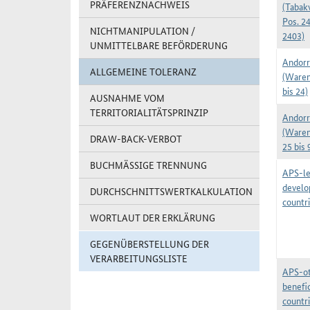
PRÄFERENZNACHWEIS
(Tabak
Pos. 2
NICHTMANIPULATION /
2403)
UNMITTELBARE BEFÖRDERUNG
Andorr
ALLGEMEINE TOLERANZ
(Waren
bis 24)
AUSNAHME VOM
TERRITORIALITÄTSPRINZIP
Andorr
(Waren
DRAW-BACK-VERBOT
25 bis 
BUCHMÄSSIGE TRENNUNG
APS-le
develo
DURCHSCHNITTSWERTKALKULATION
countr
WORTLAUT DER ERKLÄRUNG
GEGENÜBERSTELLUNG DER
VERARBEITUNGSLISTE
APS-o
benefic
countr