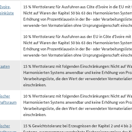
Ivoire,
15 % Werttoleranz für Ausfuhren aus Côte d'Ivoire in die EU mi
einküste
Nicht auf Waren der Kapitel 50 bis 63 des Harmonisierten Syst
Erhöhung von Prozentklauseln in der Be- oder Verarbeitungsliste
verwende-ten Vormaterialien ohne Ursprungseigenschaft einsch
10 % Werttoleranz für Ausfuhren aus der EU in Côte d'Ivoire mi
Nicht auf Waren der Kapitel 50 bis 63 des Harmonisierten Syst
Erhöhung von Prozentklauseln in der Be- oder Verarbeitungsliste
verwende-ten Vormaterialien ohne Ursprungseigenschaft einsch
aaten
15 % Werttoleranz mit folgenden Einschränkungen: Nicht auf War
Harmonisierten Systems anwendbar und keine Erhöhung von Proz
Verarbeitungsliste, die den Wert der verwendeten Vormateriali
einschränken.
ischer
10 % Werttoleranz mit folgenden Einschränkungen: Nicht auf War
haftsraum
Harmonisierten Systems anwendbar und keine Erhöhung von Proz
Verarbeitungsliste, die den Wert der verwendeten Vormateriali
einschränken.
ischer
15 % Gewichtstoleranz bei Erzeugnissen der Kapitel 2 und 4 bis 
haftsraum
Systems, ausgenommen verarbeitete Fischereierzeugnisse des Ka