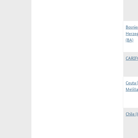
Bosnie
Herze
(BA)
CARI
Ceuta 
Melilla
Chile (