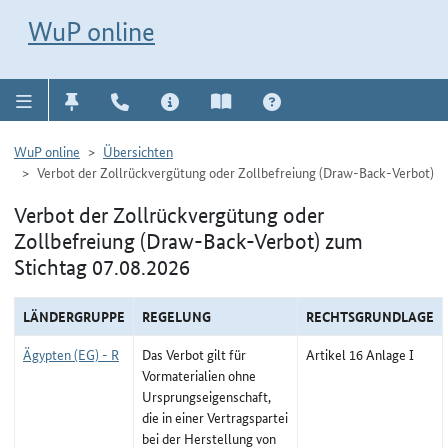
Direkt zur Navigation für Kontakt, Impressum, Aktuelles, Hilfe und FAQ
WuP-Navigation öffnen
Direkt zum Inhalt
WuP online
WuP online
Übersichten
Verbot der Zollrückvergütung oder Zollbefreiung (Draw-Back-Verbot)
Verbot der Zollrückvergütung oder
Zollbefreiung (Draw-Back-Verbot) zum
Stichtag 07.08.2026
LÄNDERGRUPPE
REGELUNG
RECHTSGRUNDLAGE
Ägypten (EG) - R
Das Verbot gilt für
Artikel 16 Anlage I
Vormaterialien ohne
Ursprungseigenschaft,
die in einer Vertragspartei
bei der Herstellung von