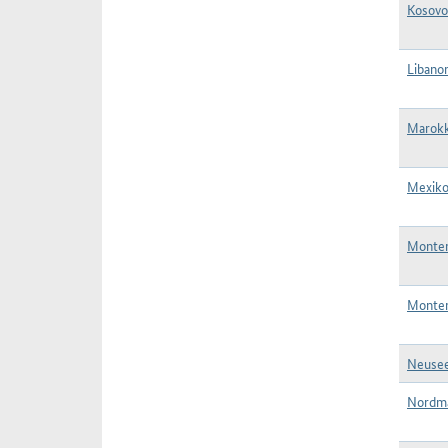
Kosovo
Libanon
Marokk
Mexiko
Monten
Monten
Neusee
Nordma