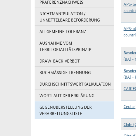
PRÄFERENZNACHWEIS
APS-le
countr
NICHTMANIPULATION /
UNMITTELBARE BEFÖRDERUNG
APS-ot
ALLGEMEINE TOLERANZ
countr
AUSNAHME VOM
TERRITORIALITÄTSPRINZIP
Bosnie
(BA) - 
DRAW-BACK-VERBOT
Bosnie
BUCHMÄSSIGE TRENNUNG
(BA) - 
DURCHSCHNITTSWERTKALKULATION
CARI
WORTLAUT DER ERKLÄRUNG
Ceuta (
GEGENÜBERSTELLUNG DER
VERARBEITUNGSLISTE
Chile (
Côte d`