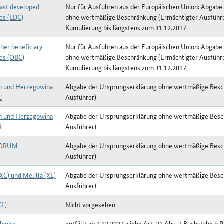
ast developed
Nur für Ausfuhren aus der Europäischen Union: Abgabe
ies (LDC)
ohne wertmäßige Beschränkung (Ermächtigter Ausführ
Kumulierung bis längstens zum 31.12.2017
her beneficiary
Nur für Ausfuhren aus der Europäischen Union: Abgabe
ies (OBC)
ohne wertmäßige Beschränkung (Ermächtigter Ausführ
Kumulierung bis längstens zum 31.12.2017
n und Herzegowina
Abgabe der Ursprungserklärung ohne wertmäßige Besc
C
Ausführer)
n und Herzegowina
Abgabe der Ursprungserklärung ohne wertmäßige Besc
R
Ausführer)
FORUM
Abgabe der Ursprungserklärung ohne wertmäßige Besc
Ausführer)
XC) und Melilla (XL)
Abgabe der Ursprungserklärung ohne wertmäßige Besc
Ausführer)
CL)
Nicht vorgesehen
Ivoire,
entfällt ab 2.12.2022, siehe Art. 21 Abs. 2 Buchstabe b P