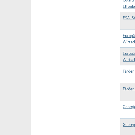
Elfenb
ESA-St
Europä
Wirtsc
Europä
Wirtsc
Färöer 
Färöer 
Georgi
Georgi