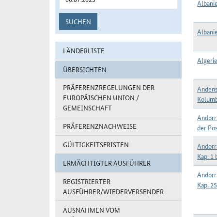
Albanie
SUCHEN
Albanie
LÄNDERLISTE
Algerie
ÜBERSICHTEN
PRÄFERENZREGELUNGEN DER
Andens
EUROPÄISCHEN UNION /
Kolumb
GEMEINSCHAFT
Andorr
PRÄFERENZNACHWEISE
der Po
GÜLTIGKEITSFRISTEN
Andorr
Kap. 1 
ERMÄCHTIGTER AUSFÜHRER
Andorr
REGISTRIERTER
Kap. 25
AUSFÜHRER/WIEDERVERSENDER
AUSNAHMEN VOM