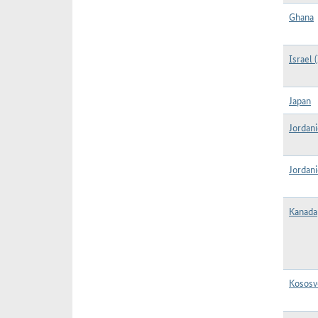
Ghana
Israel (
Japan
Jordani
Jordani
Kanada
Kososv