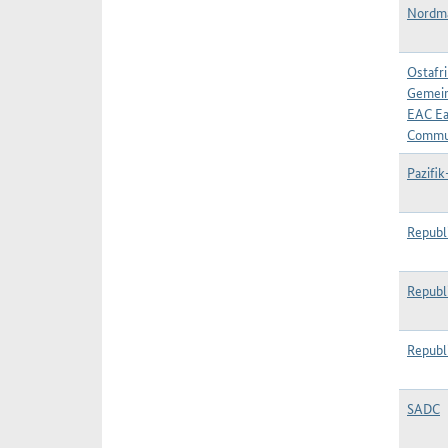
Nordma
Ostafr
Gemein
EAC Ea
Commu
Pazifi
Republ
Republ
Republ
SADC