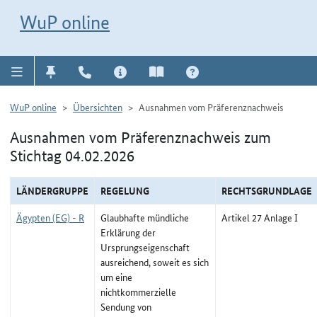
Direkt zur Navigation für Kontakt, Impressum, Aktuelles, Hilfe und FAQ
WuP-Navigation öffnen
Direkt zum Inhalt
WuP online
WuP online
Übersichten
Ausnahmen vom Präferenznachweis
Ausnahmen vom Präferenznachweis zum
Stichtag 04.02.2026
LÄNDERGRUPPE
REGELUNG
RECHTSGRUNDLAGE
Ägypten (EG) - R
Glaubhafte mündliche
Artikel 27 Anlage I
Erklärung der
Ursprungseigenschaft
ausreichend, soweit es sich
um eine
nichtkommerzielle
Sendung von