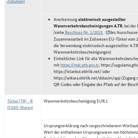
Zollunion)
Anerkennung
elektronisch ausgestellter
Warenverkehrsbescheinigungen A.TR.
bei der 
(siehe
Beschluss Nr. 1/2025
des Ausschusses
Zusammenarbeit im Zollwesen EU-Türkei vom 24
die Verwendung elektronisch ausgestellter A.T
Warenverkehrsbescheinigungen)
Einheitlicher Link für alle Warenverkehrsbesch
mit
https://mdc.gtb.gov.tr
, https://uygulama.gtb.
https://istanbul.ebirlik.net/ oder
https://ankara.ebirlik.net/dolasim/app (Zugang
QR-Codes oder Eingabe des Pfads auf der Besch
Türkei (TR) - R
Warenverkehrsbescheinigung EUR.1
(EGKS-Waren)
Ursprungserklärung nach vorgeschriebenem Wortlaut,
Wert der enthaltenen Ursprungswaren von höchstens