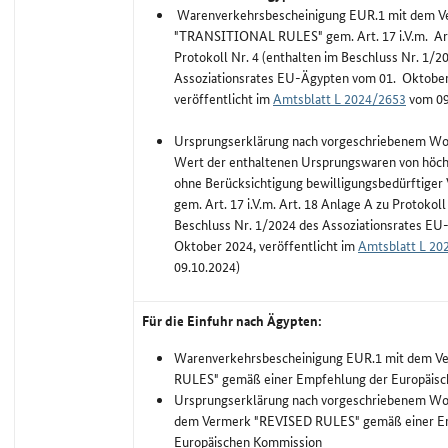
Warenverkehrsbescheinigung EUR.1 mit dem V
"TRANSITIONAL RULES" gem. Art. 17 i.V.m. Art
Protokoll Nr. 4 (enthalten im Beschluss Nr. 1/2
Assoziationsrates EU-Ägypten vom 01. Oktober
veröffentlicht im
Amtsblatt L 2024/2653
vom 09
Ursprungserklärung nach vorgeschriebenem Wort
Wert der enthaltenen Ursprungswaren von höch
ohne Berücksichtigung bewilligungsbedürftiger
gem. Art. 17 i.V.m. Art. 18 Anlage A zu Protokoll
Beschluss Nr. 1/2024 des Assoziationsrates E
Oktober 2024, veröffentlicht im
Amtsblatt L 20
09.10.2024)
Für die Einfuhr nach Ägypten:
Warenverkehrsbescheinigung EUR.1 mit dem V
RULES" gemäß einer Empfehlung der Europäis
Ursprungserklärung nach vorgeschriebenem Wor
dem Vermerk "REVISED RULES" gemäß einer E
Europäischen Kommission