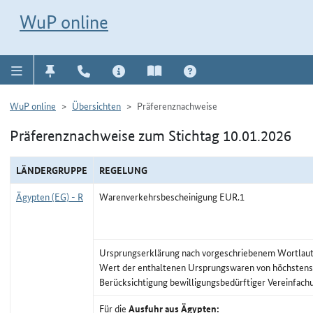
Direkt zur Navigation für Kontakt, Impressum, Aktuelles, Hilfe und FAQ
WuP-Navigation öffnen
Direkt zum Inhalt
WuP online
WuP online
Übersichten
Präferenznachweise
Präferenznachweise zum Stichtag 10.01.2026
LÄNDERGRUPPE
REGELUNG
Ägypten (EG) - R
Warenverkehrsbescheinigung EUR.1
Ursprungserklärung nach vorgeschriebenem Wortlaut,
Wert der enthaltenen Ursprungswaren von höchstens
Berücksichtigung bewilligungsbedürftiger Vereinfach
Für die
Ausfuhr aus Ägypten: