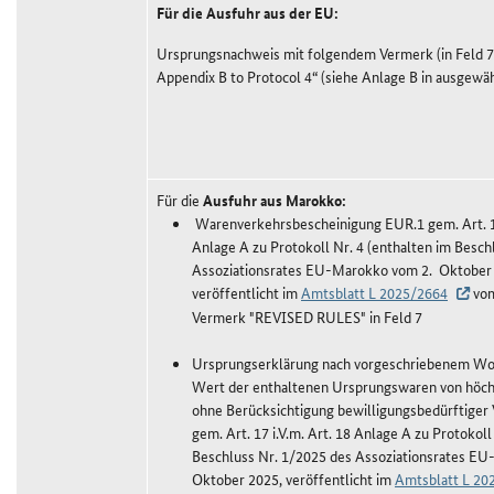
Für die Ausfuhr aus der EU:
Ursprungsnachweis mit folgendem Vermerk (in Feld 7
Appendix B to Protocol 4“ (siehe Anlage B in ausgewä
Für die
Ausfuhr aus Marokko:
Warenverkehrsbescheinigung EUR.1 gem. Art. 17
Anlage A zu Protokoll Nr. 4 (enthalten im Besch
Assoziationsrates EU-Marokko vom 2. Oktober
veröffentlicht im
Amtsblatt L 2025/2664
vom
Vermerk "REVISED RULES" in Feld 7
Ursprungserklärung nach vorgeschriebenem Wort
Wert der enthaltenen Ursprungswaren von höch
ohne Berücksichtigung bewilligungsbedürftiger
gem. Art. 17 i.V.m. Art. 18 Anlage A zu Protokoll
Beschluss Nr. 1/2025 des Assoziationsrates E
Oktober 2025, veröffentlicht im
Amtsblatt L 20