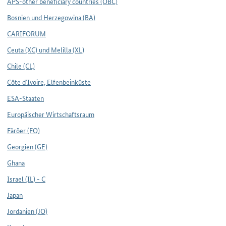
APS-other beneficiary countries (OBC)
Bosnien und Herzegowina (BA)
CARIFORUM
Ceuta (XC) und Melilla (XL)
Chile (CL)
Côte d`Ivoire, Elfenbeinküste
ESA-Staaten
Europäischer Wirtschaftsraum
Färöer (FO)
Georgien (GE)
Ghana
Israel (IL) - C
Japan
Jordanien (JO)