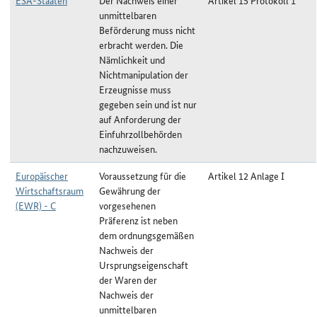
ESA-Staaten
Der Nachweis einer
Artikel 15 Protokoll 1
unmittelbaren
Beförderung muss nicht
erbracht werden. Die
Nämlichkeit und
Nichtmanipulation der
Erzeugnisse muss
gegeben sein und ist nur
auf Anforderung der
Einfuhrzollbehörden
nachzuweisen.
Europäischer
Voraussetzung für die
Artikel 12 Anlage I
Wirtschaftsraum
Gewährung der
(EWR) - C
vorgesehenen
Präferenz ist neben
dem ordnungsgemäßen
Nachweis der
Ursprungseigenschaft
der Waren der
Nachweis der
unmittelbaren