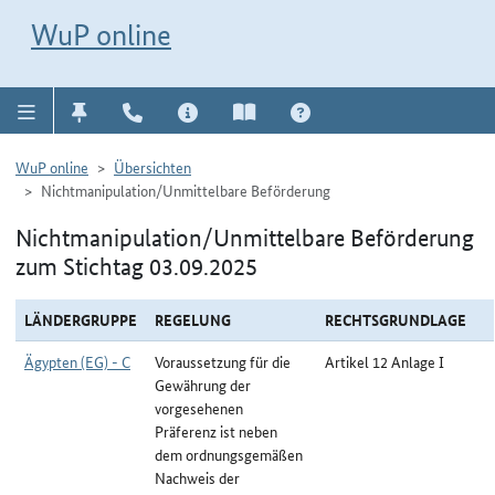
Direkt zur Navigation für Kontakt, Impressum, Aktuelles, Hilfe und FAQ
WuP-Navigation öffnen
Direkt zum Inhalt
WuP online
WuP online
Übersichten
Nichtmanipulation/Unmittelbare Beförderung
Nichtmanipulation/Unmittelbare Beförderung
zum Stichtag 03.09.2025
LÄNDERGRUPPE
REGELUNG
RECHTSGRUNDLAGE
Ägypten (EG) - C
Voraussetzung für die
Artikel 12 Anlage I
Gewährung der
vorgesehenen
Präferenz ist neben
dem ordnungsgemäßen
Nachweis der