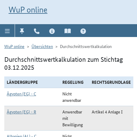
Direkt zur Navigation für Kontakt, Impressum, Aktuelles, Hilfe und FAQ
WuP-Navigation öffnen
Direkt zum Inhalt
WuP online
WuP online
Übersichten
Durchschnittswertkalkulation
Durchschnittswertkalkulation zum Stichtag
03.12.2025
LÄNDERGRUPPE
REGELUNG
RECHTSGRUNDLAGE
Ägypten (EG) - C
Nicht
anwendbar
Ägypten (EG) - R
Anwendbar
Artikel 4 Anlage I
mit
Bewilligung
Albanien (AL) - C
Nicht