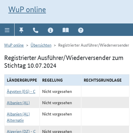
Direkt zur Navigation für Kontakt, Impressum, Aktuelles, Hilfe und FAQ
WuP-Navigation öffnen
Direkt zum Inhalt
WuP online
WuP online
Übersichten
Registrierter Ausführer/Wiederversender
Registrierter Ausführer/Wiederversender zum
Stichtag 10.07.2024
LÄNDERGRUPPE
REGELUNG
RECHTSGRUNDLAGE
Ägypten (EG) - C
Nicht vorgesehen
Albanien (AL)
Nicht vorgesehen
Albanien (AL)
Nicht vorgesehen
Alternativ
Algerien (DZ) - C
Nicht vorgesehen