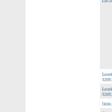
ESA-St
Europä
(EWR) 
Europä
(EWR) 
Färöer 