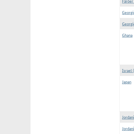
Färöer 
Georgi
Georgi
Ghana
Israel 
Japan
Jordani
Jordani