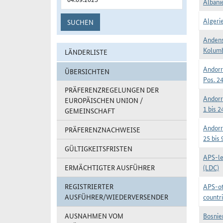
Albanie
Algerie
SUCHEN
Andens
Kolumb
LÄNDERLISTE
Andorr
ÜBERSICHTEN
Pos. 2
PRÄFERENZREGELUNGEN DER
Andorr
EUROPÄISCHEN UNION /
1 bis 2
GEMEINSCHAFT
Andorr
PRÄFERENZNACHWEISE
25 bis 
GÜLTIGKEITSFRISTEN
APS-le
ERMÄCHTIGTER AUSFÜHRER
(LDC)
REGISTRIERTER
APS-ot
AUSFÜHRER/WIEDERVERSENDER
countr
AUSNAHMEN VOM
Bosnie