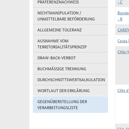
PRÄFERENZNACHWEIS
- C
NICHTMANIPULATION /
Bosnie
UNMITTELBARE BEFÖRDERUNG
- R
ALLGEMEINE TOLERANZ
CARI
AUSNAHME VOM
Ceuta (
TERRITORIALITÄTSPRINZIP
Chile (
DRAW-BACK-VERBOT
BUCHMÄSSIGE TRENNUNG
DURCHSCHNITTSWERTKALKULATION
Côte d
WORTLAUT DER ERKLÄRUNG
GEGENÜBERSTELLUNG DER
VERARBEITUNGSLISTE