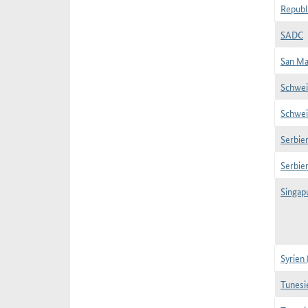
Republ
SADC
San Ma
Schwei
Schwei
Serbien
Serbien
Singap
Syrien 
Tunesi