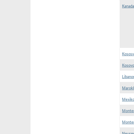
Kanada
Kososv
Kosovo
Libano
Marokk
Mexiko
Monten
Monten
Neusee