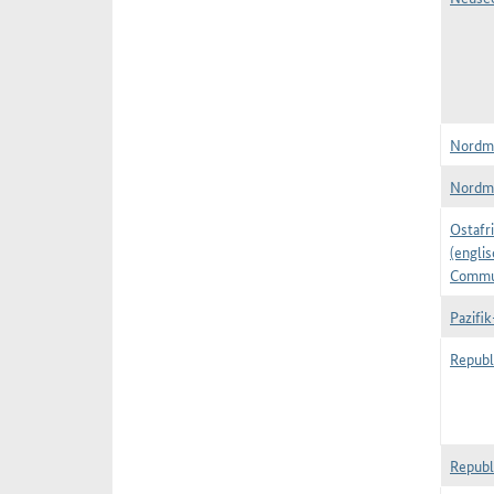
Nordma
Nordma
Ostafr
(engli
Commu
Pazifi
Republ
Republ