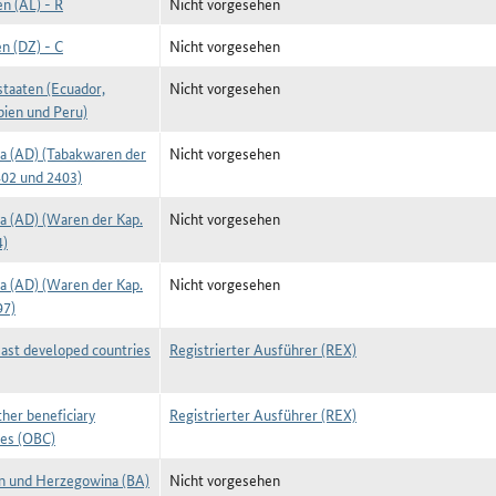
n (AL) - R
Nicht vorgesehen
n (DZ) - C
Nicht vorgesehen
taaten (Ecuador,
Nicht vorgesehen
ien und Peru)
a (AD) (Tabakwaren der
Nicht vorgesehen
402 und 2403)
a (AD) (Waren der Kap.
Nicht vorgesehen
4)
a (AD) (Waren der Kap.
Nicht vorgesehen
97)
ast developed countries
Registrierter Ausführer (REX)
her beneficiary
Registrierter Ausführer (REX)
ies (OBC)
n und Herzegowina (BA)
Nicht vorgesehen