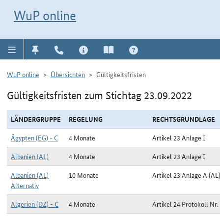
Direkt zur Navigation für Kontakt, Impressum, Aktuelles, Hilfe und FAQ
WuP-Navigation öffnen
Direkt zum Inhalt
WuP online
WuP online
Übersichten
Gültigkeitsfristen
Gültigkeitsfristen zum Stichtag 23.09.2022
LÄNDERGRUPPE
REGELUNG
RECHTSGRUNDLAGE
Ägypten (EG) - C
4 Monate
Artikel 23 Anlage I
Albanien (AL)
4 Monate
Artikel 23 Anlage I
Albanien (AL)
10 Monate
Artikel 23 Anlage A (AL
Alternativ
Algerien (DZ) - C
4 Monate
Artikel 24 Protokoll Nr.