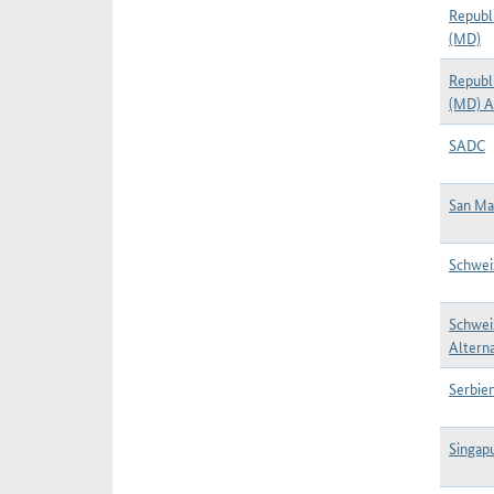
Republ
(MD)
Republ
(MD) A
SADC
San Ma
Schwei
Schwei
Alterna
Serbien
Singap