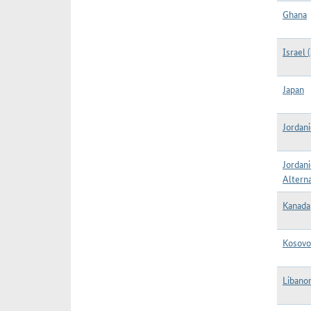
Ghana
Israel (
Japan
Jordani
Jordani
Alterna
Kanada
Kosovo
Libanon