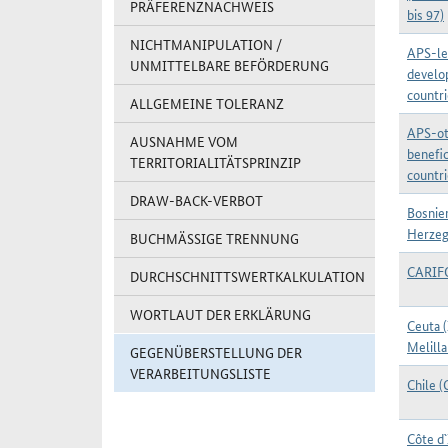
PRÄFERENZNACHWEIS
bis 97)
NICHTMANIPULATION /
APS-le
UNMITTELBARE BEFÖRDERUNG
develo
countr
ALLGEMEINE TOLERANZ
APS-ot
AUSNAHME VOM
benefic
TERRITORIALITÄTSPRINZIP
countr
DRAW-BACK-VERBOT
Bosnie
Herzeg
BUCHMÄSSIGE TRENNUNG
CARI
DURCHSCHNITTSWERTKALKULATION
WORTLAUT DER ERKLÄRUNG
Ceuta 
Melilla
GEGENÜBERSTELLUNG DER
VERARBEITUNGSLISTE
Chile (
Côte d`