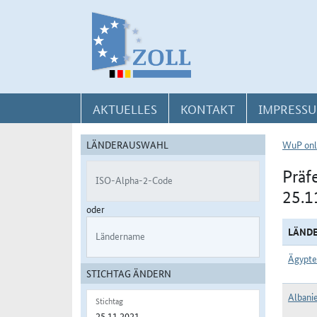
Direkt zur Navigation für Kontakt, Impressum, Aktuelles, Hilfe und FAQ
Direkt zur Länderauswahl und WuP-Navigation
Direkt zum Inhalt
AKTUELLES
KONTAKT
IMPRESSU
LÄNDERAUSWAHL
WuP onl
Präf
ISO-Alpha-2-Code
25.1
oder
LÄND
Ländername
Ägypte
STICHTAG ÄNDERN
Albani
Stichtag