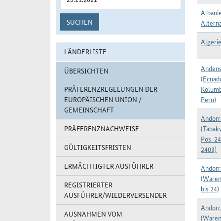
Albani
SUCHEN
Alterna
Algerie
LÄNDERLISTE
Andens
ÜBERSICHTEN
(Ecuad
PRÄFERENZREGELUNGEN DER
Kolumb
EUROPÄISCHEN UNION /
Peru)
GEMEINSCHAFT
Andorr
PRÄFERENZNACHWEISE
(Tabak
Pos. 2
GÜLTIGKEITSFRISTEN
2403)
ERMÄCHTIGTER AUSFÜHRER
Andorr
(Waren
REGISTRIERTER
bis 24)
AUSFÜHRER/WIEDERVERSENDER
Andorr
AUSNAHMEN VOM
(Waren