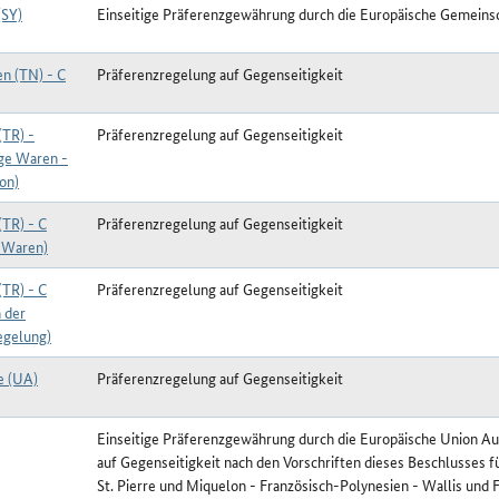
(SY)
Einseitige Präferenzgewährung durch die Europäische Gemeins
en (TN) - C
Präferenzregelung auf Gegenseitigkeit
(TR) -
Präferenzregelung auf Gegenseitigkeit
ige Waren -
on)
(TR) - C
Präferenzregelung auf Gegenseitigkeit
-Waren)
(TR) - C
Präferenzregelung auf Gegenseitigkeit
 der
egelung)
e (UA)
Präferenzregelung auf Gegenseitigkeit
Einseitige Präferenzgewährung durch die Europäische Union A
auf Gegenseitigkeit nach den Vorschriften dieses Beschlusses f
St. Pierre und Miquelon - Französisch-Polynesien - Wallis und 