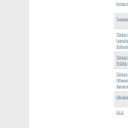
Syrien 
Tunesi
Türkei 
(sonst
Zolluni
Türkei 
(EGKS
Türkei 
(Waren
Agrarr
Ukrain
ÜLG