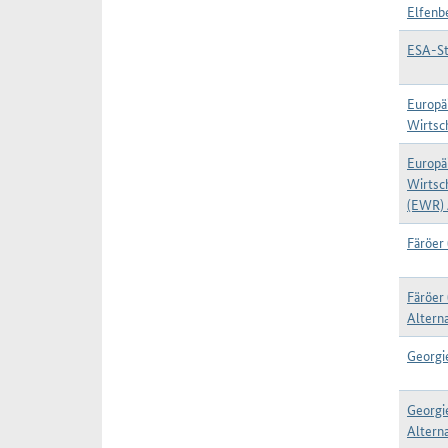
Elfenb
ESA-St
Europä
Wirtsc
Europä
Wirtsc
(EWR) 
Färöer
Färöer
Alterna
Georgi
Georgi
Alterna