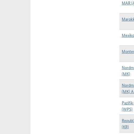
MAR (
Marokk
Mexiko
Monten
Nordm
(MK)
Nordm
(MK) A
Pazifik
(WPS)
Republ
(KR)