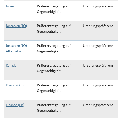
Japan
Präferenzregelung auf
Ursprungspräferenz
Gegenseitigkeit
Jordanien (JO)
Präferenzregelung auf
Ursprungspräferenz
Gegenseitigkeit
Jordanien (JO)
Präferenzregelung auf
Ursprungspräferenz
Alternativ
Gegenseitigkeit
Kanada
Präferenzregelung auf
Ursprungspräferenz
Gegenseitigkeit
Kosovo (XK)
Präferenzregelung auf
Ursprungspräferenz
Gegenseitigkeit
Libanon (LB)
Präferenzregelung auf
Ursprungspräferenz
Gegenseitigkeit