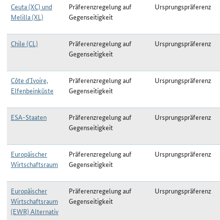
Ceuta (XC) und
Präferenzregelung auf
Ursprungspräferenz
Melilla (XL)
Gegenseitigkeit
Chile (CL)
Präferenzregelung auf
Ursprungspräferenz
Gegenseitigkeit
Côte d`Ivoire,
Präferenzregelung auf
Ursprungspräferenz
Elfenbeinküste
Gegenseitigkeit
ESA-Staaten
Präferenzregelung auf
Ursprungspräferenz
Gegenseitigkeit
Europäischer
Präferenzregelung auf
Ursprungspräferenz
Wirtschaftsraum
Gegenseitigkeit
Europäischer
Präferenzregelung auf
Ursprungspräferenz
Wirtschaftsraum
Gegenseitigkeit
(EWR) Alternativ