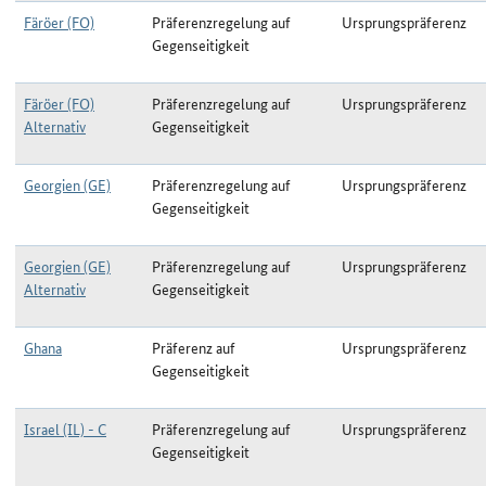
Färöer (FO)
Präferenzregelung auf
Ursprungspräferenz
Gegenseitigkeit
Färöer (FO)
Präferenzregelung auf
Ursprungspräferenz
Alternativ
Gegenseitigkeit
Georgien (GE)
Präferenzregelung auf
Ursprungspräferenz
Gegenseitigkeit
Georgien (GE)
Präferenzregelung auf
Ursprungspräferenz
Alternativ
Gegenseitigkeit
Ghana
Präferenz auf
Ursprungspräferenz
Gegenseitigkeit
Israel (IL) - C
Präferenzregelung auf
Ursprungspräferenz
Gegenseitigkeit