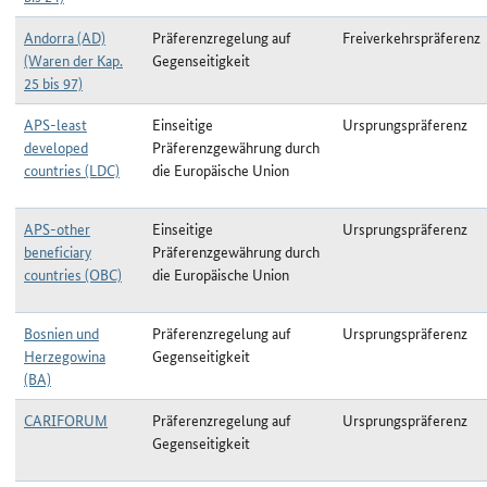
Andorra (AD)
Präferenzregelung auf
Freiverkehrspräferenz
(Waren der Kap.
Gegenseitigkeit
25 bis 97)
APS-least
Einseitige
Ursprungspräferenz
developed
Präferenzgewährung durch
countries (LDC)
die Europäische Union
APS-other
Einseitige
Ursprungspräferenz
beneficiary
Präferenzgewährung durch
countries (OBC)
die Europäische Union
Bosnien und
Präferenzregelung auf
Ursprungspräferenz
Herzegowina
Gegenseitigkeit
(BA)
CARIFORUM
Präferenzregelung auf
Ursprungspräferenz
Gegenseitigkeit