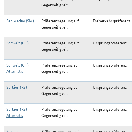
Gegenseitigkeit
San Marino (SM)
Präferenzregelung auf
Freiverkehrspräferenz
Gegenseitigkeit
Schweiz (CH)
Präferenzregelung auf
Ursprungspräferenz
Gegenseitigkeit
Schweiz (CH)
Präferenzregelung auf
Ursprungspräferenz
Alternativ
Gegenseitigkeit
Serbien (RS)
Präferenzregelung auf
Ursprungspräferenz
Gegenseitigkeit
Serbien (RS)
Präferenzregelung auf
Ursprungspräferenz
Alternativ
Gegenseitigkeit
Singapur
Präferenzregelung auf
Ursprungspräferenz