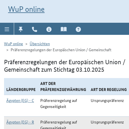
Direkt zur Navigation für Kontakt, Impressum, Aktuelles, Hilfe und FAQ
WuP-Navigation öffnen
Direkt zum Inhalt
WuP online
WuP online
Übersichten
Präferenzregelungen der Europäischen Union / Gemeinschaft
Präferenzregelungen der Europäischen Union /
Gemeinschaft zum Stichtag 03.10.2025
ART DER
LÄNDERGRUPPE
PRÄFERENZGEWÄHRUNG
ART DER REGELUNG
Ägypten (EG) - C
Präferenzregelung auf
Ursprungspräferenz
Gegenseitigkeit
Ägypten (EG) - R
Präferenzregelung auf
Ursprungspräferenz
Gegenseitigkeit