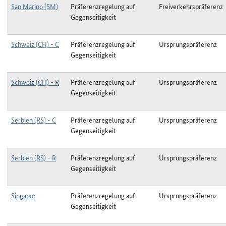
San Marino (SM)
Präferenzregelung auf
Freiverkehrspräferenz
Gegenseitigkeit
Schweiz (CH) - C
Präferenzregelung auf
Ursprungspräferenz
Gegenseitigkeit
Schweiz (CH) - R
Präferenzregelung auf
Ursprungspräferenz
Gegenseitigkeit
Serbien (RS) - C
Präferenzregelung auf
Ursprungspräferenz
Gegenseitigkeit
Serbien (RS) - R
Präferenzregelung auf
Ursprungspräferenz
Gegenseitigkeit
Singapur
Präferenzregelung auf
Ursprungspräferenz
Gegenseitigkeit