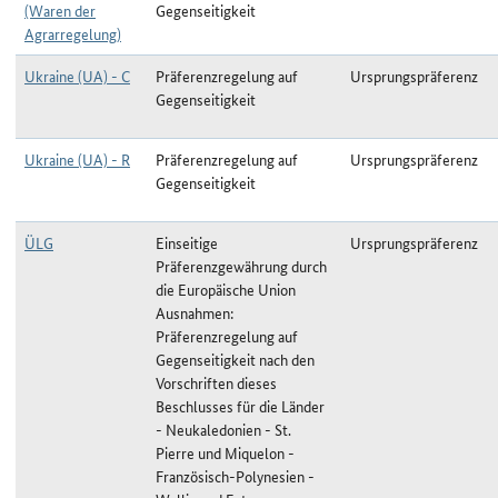
(Waren der
Gegenseitigkeit
Agrarregelung)
Ukraine (UA) - C
Präferenzregelung auf
Ursprungspräferenz
Gegenseitigkeit
Ukraine (UA) - R
Präferenzregelung auf
Ursprungspräferenz
Gegenseitigkeit
ÜLG
Einseitige
Ursprungspräferenz
Präferenzgewährung durch
die Europäische Union
Ausnahmen:
Präferenzregelung auf
Gegenseitigkeit nach den
Vorschriften dieses
Beschlusses für die Länder
- Neukaledonien - St.
Pierre und Miquelon -
Französisch-Polynesien -