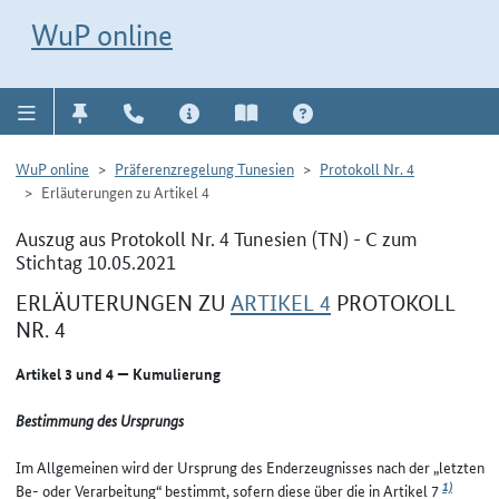
Direkt zur Navigation für Kontakt, Impressum, Aktuelles, Hilfe und FAQ
WuP-Navigation öffnen
Direkt zum Inhalt
WuP online
WuP online
Präferenzregelung Tunesien
Protokoll Nr. 4
Erläuterungen zu Artikel 4
Auszug aus Protokoll Nr. 4 Tunesien (TN) - C zum
Stichtag 10.05.2021
ERLÄUTERUNGEN ZU
ARTIKEL 4
PROTOKOLL
NR. 4
Artikel 3 und 4 — Kumulierung
Bestimmung des Ursprungs
Im Allgemeinen wird der Ursprung des Enderzeugnisses nach der „letzten
1)
Be- oder Verarbeitung“ bestimmt, sofern diese über die in Artikel 7