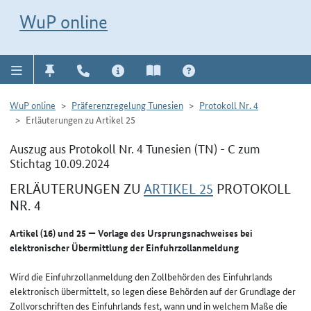
Direkt zur Navigation für Kontakt, Impressum, Aktuelles, Hilfe und FAQ
WuP-Navigation öffnen
Direkt zum Inhalt
WuP online
WuP online
Präferenzregelung Tunesien
Protokoll Nr. 4
Erläuterungen zu Artikel 25
Auszug aus Protokoll Nr. 4 Tunesien (TN) - C zum
Stichtag 10.09.2024
ERLÄUTERUNGEN ZU
ARTIKEL 25
PROTOKOLL
NR. 4
Artikel (16) und 25 — Vorlage des Ursprungsnachweises bei
elektronischer Übermittlung der Einfuhrzollanmeldung
Wird die Einfuhrzollanmeldung den Zollbehörden des Einfuhrlands
elektronisch übermittelt, so legen diese Behörden auf der Grundlage der
Zollvorschriften des Einfuhrlands fest, wann und in welchem Maße die