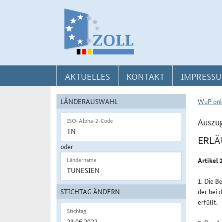
Direkt zur Navigation für Kontakt, Impressum, Aktuelles, Hilfe und FAQ
Direkt zur Länderauswahl und WuP-Navigation
Direkt zum Inhalt
AKTUELLES
KONTAKT
IMPRESSU
LÄNDERAUSWAHL
WuP onl
Auszug
ISO-Alpha-2-Code
ERL
oder
Artikel
Ländername
1. Die B
STICHTAG ÄNDERN
der bei 
erfüllt.
Stichtag