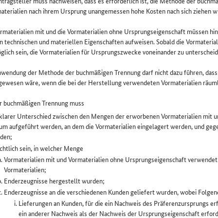
ntragsteller muss nachweisen, dass es erforderlich ist, die Methode der buc
aterialien nach ihrem Ursprung unangemessen hohe Kosten nach sich ziehen wü
ormaterialien mit und die Vormaterialien ohne Ursprungseigenschaft müssen hins
n technischen und materiellen Eigenschaften aufweisen. Sobald die Vormaterial
lich sein, die Vormaterialien für Ursprungszwecke voneinander zu unterscheid
nwendung der Methode der buchmäßigen Trennung darf nicht dazu führen, dass
 gewesen wäre, wenn die bei der Herstellung verwendeten Vormaterialien räum
der buchmäßigen Trennung muss
 klarer Unterschied zwischen den Mengen der erworbenen Vormaterialien mit 
um aufgeführt werden, an dem die Vormaterialien eingelagert werden, und gege
den;
ichtlich sein, in welcher Menge
Vormaterialien mit und Vormaterialien ohne Ursprungseigenschaft verwende
Vormaterialien;
Enderzeugnisse hergestellt wurden;
Enderzeugnisse an die verschiedenen Kunden geliefert wurden, wobei Folgend
Lieferungen an Kunden, für die ein Nachweis des Präferenzursprungs erfo
ein anderer Nachweis als der Nachweis der Ursprungseigenschaft erforde