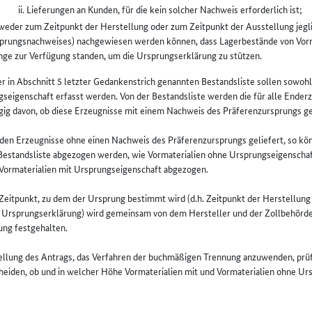
Lieferungen an Kunden, für die kein solcher Nachweis erforderlich ist;
weder zum Zeitpunkt der Herstellung oder zum Zeitpunkt der Ausstellung jegl
prungsnachweises) nachgewiesen werden können, dass Lagerbestände von Vorma
ge zur Verfügung standen, um die Ursprungserklärung zu stützen.
der in Abschnitt 5 letzter Gedankenstrich genannten Bestandsliste sollen sowohl
seigenschaft erfasst werden. Von der Bestandsliste werden die für alle Ende
ig davon, ob diese Erzeugnisse mit einem Nachweis des Präferenzursprungs ge
den Erzeugnisse ohne einen Nachweis des Präferenzursprungs geliefert, so kön
Bestandsliste abgezogen werden, wie Vormaterialien ohne Ursprungseigenschaft 
Vormaterialien mit Ursprungseigenschaft abgezogen.
 Zeitpunkt, zu dem der Ursprung bestimmt wird (d.h. Zeitpunkt der Herstellun
 Ursprungserklärung) wird gemeinsam von dem Hersteller und der Zollbehörde f
ung festgehalten.
tellung des Antrags, das Verfahren der buchmäßigen Trennung anzuwenden, prüf
heiden, ob und in welcher Höhe Vormaterialien mit und Vormaterialien ohne U