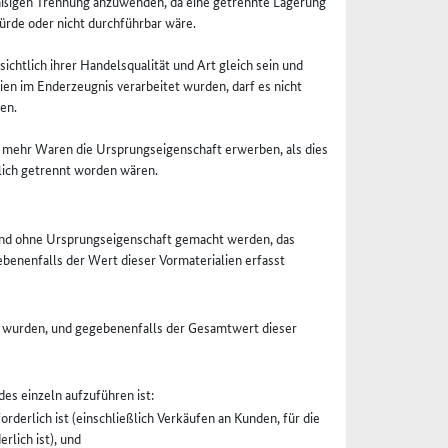
hmäßigen Trennung anzuwenden, da eine getrennte Lagerung
rde oder nicht durchführbar wäre.
ichtlich ihrer Handelsqualität und Art gleich sein und
ien im Enderzeugnis verarbeitet wurden, darf es nicht
en.
 mehr Waren die Ursprungseigenschaft erwerben, als dies
lich getrennt worden wären.
und ohne Ursprungseigenschaft gemacht werden, das
benenfalls der Wert dieser Vormaterialien erfasst
t wurden, und gegebenenfalls der Gesamtwert dieser
es einzeln aufzuführen ist:
rderlich ist (einschließlich Verkäufen an Kunden, für die
rlich ist), und