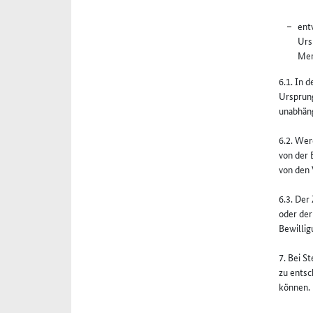
ent
Urs
Men
6.1. In 
Ursprung
unabhäng
6.2. Wer
von der 
von den 
6.3. Der
oder der
Bewillig
7. Bei S
zu entsc
können.