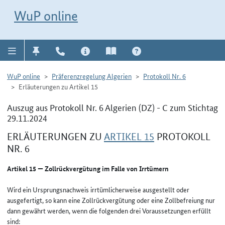
Direkt zur Navigation für Kontakt, Impressum, Aktuelles, Hilfe und FAQ
WuP-Navigation öffnen
Direkt zum Inhalt
WuP online
WuP online
Präferenzregelung Algerien
Protokoll Nr. 6
Erläuterungen zu Artikel 15
Auszug aus Protokoll Nr. 6 Algerien (DZ) - C zum Stichtag
29.11.2024
ERLÄUTERUNGEN ZU
ARTIKEL 15
PROTOKOLL
NR. 6
Artikel 15 — Zollrückvergütung im Falle von Irrtümern
Wird ein Ursprungsnachweis irrtümlicherweise ausgestellt oder
ausgefertigt, so kann eine Zollrückvergütung oder eine Zollbefreiung nur
dann gewährt werden, wenn die folgenden drei Voraussetzungen erfüllt
sind: