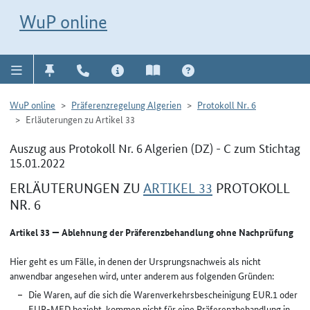
Direkt zur Navigation für Kontakt, Impressum, Aktuelles, Hilfe und FAQ
WuP-Navigation öffnen
Direkt zum Inhalt
WuP online
WuP online
Präferenzregelung Algerien
Protokoll Nr. 6
Erläuterungen zu Artikel 33
Auszug aus Protokoll Nr. 6 Algerien (DZ) - C zum Stichtag
15.01.2022
ERLÄUTERUNGEN ZU
ARTIKEL 33
PROTOKOLL
NR. 6
Artikel 33 — Ablehnung der Präferenzbehandlung ohne Nachprüfung
Hier geht es um Fälle, in denen der Ursprungsnachweis als nicht
anwendbar angesehen wird, unter anderem aus folgenden Gründen:
Die Waren, auf die sich die Warenverkehrsbescheinigung EUR.1 oder
EUR-MED bezieht, kommen nicht für eine Präferenzbehandlung in