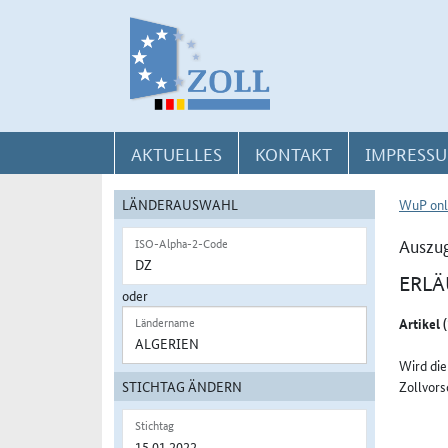
Direkt zur Navigation für Kontakt, Impressum, Aktuelles, Hilfe und FAQ
Direkt zur Länderauswahl und WuP-Navigation
Direkt zum Inhalt
AKTUELLES
KONTAKT
IMPRESSU
LÄNDERAUSWAHL
WuP onl
Auszug
ISO-Alpha-2-Code
ERL
oder
Artikel
Ländername
Wird die
STICHTAG ÄNDERN
Zollvors
Stichtag