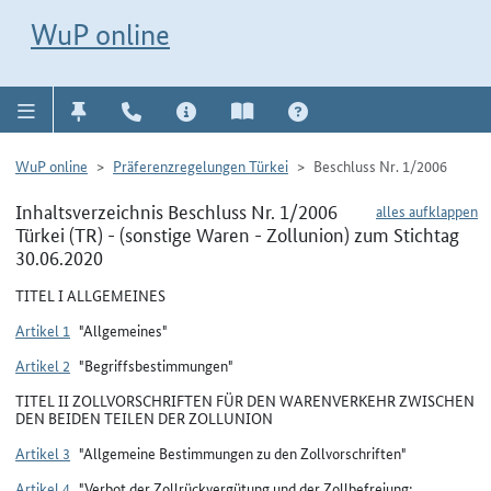
Direkt zur Navigation für Kontakt, Impressum, Aktuelles, Hilfe und FAQ
WuP-Navigation öffnen
Direkt zum Inhalt
WuP online
WuP online
Präferenzregelungen Türkei
Beschluss Nr. 1/2006
Inhaltsverzeichnis Beschluss Nr. 1/2006
alles aufklappen
Türkei (TR) - (sonstige Waren - Zollunion) zum Stichtag
30.06.2020
TITEL I ALLGEMEINES
Artikel 1
"Allgemeines"
Artikel 2
"Begriffsbestimmungen"
TITEL II ZOLLVORSCHRIFTEN FÜR DEN WARENVERKEHR ZWISCHEN
DEN BEIDEN TEILEN DER ZOLLUNION
Artikel 3
"Allgemeine Bestimmungen zu den Zollvorschriften"
Artikel 4
"Verbot der Zollrückvergütung und der Zollbefreiung;