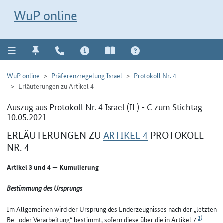
Direkt zur Navigation für Kontakt, Impressum, Aktuelles, Hilfe und FAQ
WuP-Navigation öffnen
Direkt zum Inhalt
WuP online
WuP online
Präferenzregelung Israel
Protokoll Nr. 4
Erläuterungen zu Artikel 4
Auszug aus Protokoll Nr. 4 Israel (IL) - C zum Stichtag
10.05.2021
ERLÄUTERUNGEN ZU
ARTIKEL 4
PROTOKOLL
NR. 4
Artikel 3 und 4 — Kumulierung
Bestimmung des Ursprungs
Im Allgemeinen wird der Ursprung des Enderzeugnisses nach der „letzten
1)
Be- oder Verarbeitung“ bestimmt, sofern diese über die in Artikel 7