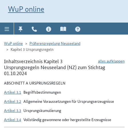
Direkt zur Navigation für Kontakt, Impressum, Aktuelles, Hilfe und FAQ
WuP-Navigation öffnen
Direkt zum Inhalt
WuP online
WuP online
Präferenzregelung Neuseeland
Kapitel 3 Ursprungsregeln
Inhaltsverzeichnis Kapitel 3
alles aufklappen
Ursprungsregeln Neuseeland (NZ) zum Stichtag
01.10.2024
ABSCHNITT A URSPRUNGSREGELN
Artikel 3.1
Begriffsbestimmungen
Artikel 3.2
Allgemeine Voraussetzungen für Ursprungserzeugnisse
Artikel 3.3
Ursprungskumulierung
Artikel 3.4
Vollständig gewonnene oder hergestellte Erzeugnisse