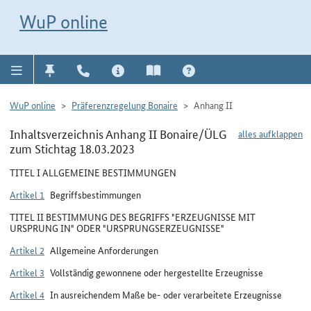
Direkt zur Navigation für Kontakt, Impressum, Aktuelles, Hilfe und FAQ
WuP-Navigation öffnen
Direkt zum Inhalt
WuP online
WuP online
Präferenzregelung Bonaire
Anhang II
Inhaltsverzeichnis Anhang II Bonaire/ÜLG
alles aufklappen
zum Stichtag 18.03.2023
TITEL I ALLGEMEINE BESTIMMUNGEN
Artikel 1
Begriffsbestimmungen
TITEL II BESTIMMUNG DES BEGRIFFS "ERZEUGNISSE MIT
URSPRUNG IN" ODER "URSPRUNGSERZEUGNISSE"
Artikel 2
Allgemeine Anforderungen
Artikel 3
Vollständig gewonnene oder hergestellte Erzeugnisse
Artikel 4
In ausreichendem Maße be- oder verarbeitete Erzeugnisse