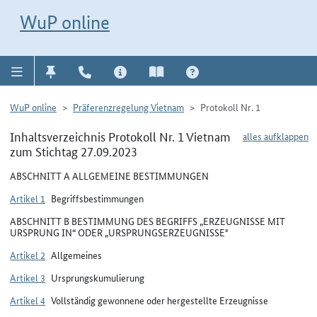
Direkt zur Navigation für Kontakt, Impressum, Aktuelles, Hilfe und FAQ
WuP-Navigation öffnen
Direkt zum Inhalt
WuP online
WuP online
Präferenzregelung Vietnam
Protokoll Nr. 1
Inhaltsverzeichnis Protokoll Nr. 1 Vietnam
alles aufklappen
zum Stichtag 27.09.2023
ABSCHNITT A ALLGEMEINE BESTIMMUNGEN
Artikel 1
Begriffsbestimmungen
ABSCHNITT B BESTIMMUNG DES BEGRIFFS „ERZEUGNISSE MIT
URSPRUNG IN“ ODER „URSPRUNGSERZEUGNISSE"
Artikel 2
Allgemeines
Artikel 3
Ursprungskumulierung
Artikel 4
Vollständig gewonnene oder hergestellte Erzeugnisse