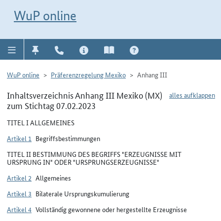
Direkt zur Navigation für Kontakt, Impressum, Aktuelles, Hilfe und FAQ
WuP-Navigation öffnen
Direkt zum Inhalt
WuP online
WuP online
Präferenzregelung Mexiko
Anhang III
Inhaltsverzeichnis Anhang III Mexiko (MX)
alles aufklappen
zum Stichtag 07.02.2023
TITEL I ALLGEMEINES
Artikel 1
Begriffsbestimmungen
TITEL II BESTIMMUNG DES BEGRIFFS "ERZEUGNISSE MIT
URSPRUNG IN" ODER "URSPRUNGSERZEUGNISSE"
Artikel 2
Allgemeines
Artikel 3
Bilaterale Ursprungskumulierung
Artikel 4
Vollständig gewonnene oder hergestellte Erzeugnisse