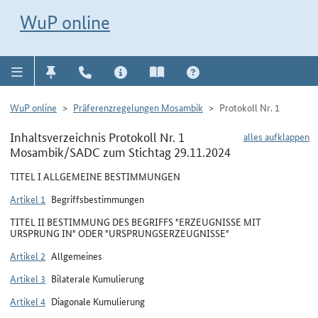
Direkt zur Navigation für Kontakt, Impressum, Aktuelles, Hilfe und FAQ
WuP-Navigation öffnen
Direkt zum Inhalt
WuP online
WuP online
Präferenzregelungen Mosambik
Protokoll Nr. 1
Inhaltsverzeichnis Protokoll Nr. 1
alles aufklappen
Mosambik/SADC zum Stichtag 29.11.2024
TITEL I ALLGEMEINE BESTIMMUNGEN
Artikel 1
Begriffsbestimmungen
TITEL II BESTIMMUNG DES BEGRIFFS "ERZEUGNISSE MIT
URSPRUNG IN" ODER "URSPRUNGSERZEUGNISSE"
Artikel 2
Allgemeines
Artikel 3
Bilaterale Kumulierung
Artikel 4
Diagonale Kumulierung