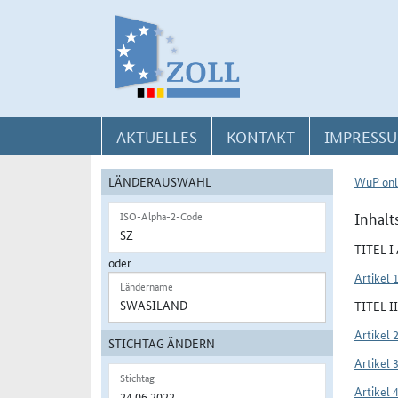
Direkt zur Navigation für Kontakt, Impressum, Aktuelles, Hilfe und FAQ
Direkt zur Länderauswahl und WuP-Navigation
Direkt zum Inhalt
AKTUELLES
KONTAKT
IMPRESSU
LÄNDERAUSWAHL
WuP onl
Inhalt
ISO-Alpha-2-Code
TITEL 
oder
Artikel 
Ländername
TITEL 
Artikel 
STICHTAG ÄNDERN
Artikel 
Stichtag
Artikel 