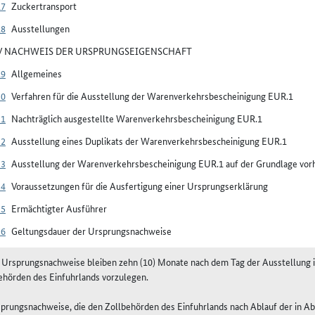
17
Zuckertransport
18
Ausstellungen
IV NACHWEIS DER URSPRUNGSEIGENSCHAFT
19
Allgemeines
20
Verfahren für die Ausstellung der Warenverkehrsbescheinigung EUR.1
21
Nachträglich ausgestellte Warenverkehrsbescheinigung EUR.1
22
Ausstellung eines Duplikats der Warenverkehrsbescheinigung EUR.1
23
Ausstellung der Warenverkehrsbescheinigung EUR.1 auf der Grundlage vorh
24
Voraussetzungen für die Ausfertigung einer Ursprungserklärung
25
Ermächtigter Ausführer
26
Geltungsdauer der Ursprungsnachweise
e Ursprungsnachweise bleiben zehn (10) Monate nach dem Tag der Ausstellung im
ehörden des Einfuhrlands vorzulegen.
sprungsnachweise, die den Zollbehörden des Einfuhrlands nach Ablauf der in A