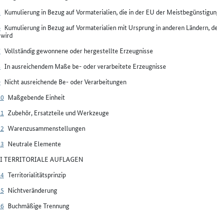
5
Kumulierung in Bezug auf Vormaterialien, die in der EU der Meistbegünstigung
6
Kumulierung in Bezug auf Vormaterialien mit Ursprung in anderen Ländern, d
 wird
7
Vollständig gewonnene oder hergestellte Erzeugnisse
8
In ausreichendem Maße be- oder verarbeitete Erzeugnisse
9
Nicht ausreichende Be- oder Verarbeitungen
10
Maßgebende Einheit
11
Zubehör, Ersatzteile und Werkzeuge
12
Warenzusammenstellungen
13
Neutrale Elemente
III TERRITORIALE AUFLAGEN
14
Territorialitätsprinzip
15
Nichtveränderung
16
Buchmäßige Trennung