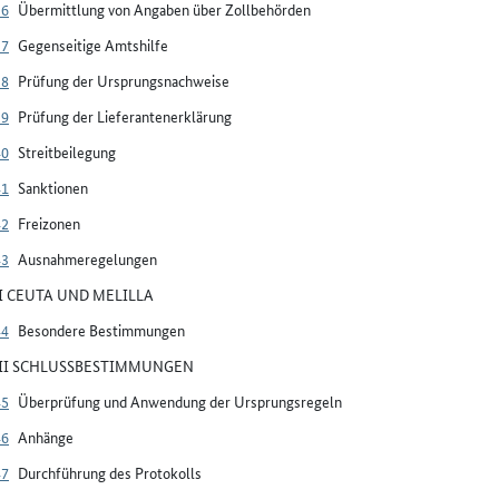
36
Übermittlung von Angaben über Zollbehörden
37
Gegenseitige Amtshilfe
38
Prüfung der Ursprungsnachweise
39
Prüfung der Lieferantenerklärung
40
Streitbeilegung
41
Sanktionen
42
Freizonen
43
Ausnahmeregelungen
VI CEUTA UND MELILLA
44
Besondere Bestimmungen
VII SCHLUSSBESTIMMUNGEN
45
Überprüfung und Anwendung der Ursprungsregeln
46
Anhänge
47
Durchführung des Protokolls