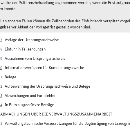
wecke der Präferenzbehandlung angenommen werden, wenn die Frist aufgrund
n konnte.
 allen anderen Fällen können die Zollbehörden des Einfuhrlands verspätet vor
gnisse vor Ablauf der Vorlagefrist gestellt worden sind.
27
Vorlage der Ursprungsnachweise
28
Einfuhr in Teilsendungen
29
Ausnahmen vom Ursprungsnachweis
30
Informationsverfahren für Kumulierungszwecke
31
Belege
32
Aufbewahrung der Ursprungsnachweise und Belege
33
Abweichungen und Formfehler
34
In Euro ausgedrückte Beträge
V ABMACHUNGEN ÜBER DIE VERWALTUNGSZUSAMMENARBEIT
35
Verwaltungstechnische Voraussetzungen für die Begünstigung von Erzeug