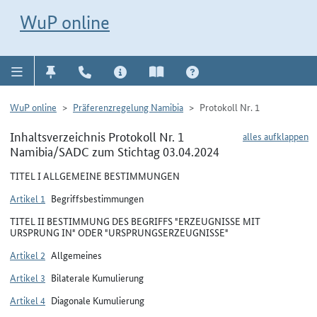
Direkt zur Navigation für Kontakt, Impressum, Aktuelles, Hilfe und FAQ
WuP-Navigation öffnen
Direkt zum Inhalt
WuP online
WuP online
Präferenzregelung Namibia
Protokoll Nr. 1
Inhaltsverzeichnis Protokoll Nr. 1
alles aufklappen
Namibia/SADC zum Stichtag 03.04.2024
TITEL I ALLGEMEINE BESTIMMUNGEN
Artikel 1
Begriffsbestimmungen
TITEL II BESTIMMUNG DES BEGRIFFS "ERZEUGNISSE MIT
URSPRUNG IN" ODER "URSPRUNGSERZEUGNISSE"
Artikel 2
Allgemeines
Artikel 3
Bilaterale Kumulierung
Artikel 4
Diagonale Kumulierung