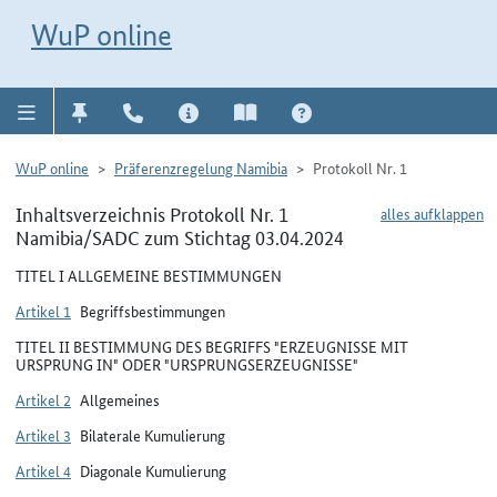
Direkt zur Navigation für Kontakt, Impressum, Aktuelles, Hilfe und FAQ
WuP-Navigation öffnen
Direkt zum Inhalt
WuP online
WuP online
Präferenzregelung Namibia
Protokoll Nr. 1
Inhaltsverzeichnis Protokoll Nr. 1
alles aufklappen
Namibia/SADC zum Stichtag 03.04.2024
TITEL I ALLGEMEINE BESTIMMUNGEN
Artikel 1
Begriffsbestimmungen
TITEL II BESTIMMUNG DES BEGRIFFS "ERZEUGNISSE MIT
URSPRUNG IN" ODER "URSPRUNGSERZEUGNISSE"
Artikel 2
Allgemeines
Artikel 3
Bilaterale Kumulierung
Artikel 4
Diagonale Kumulierung