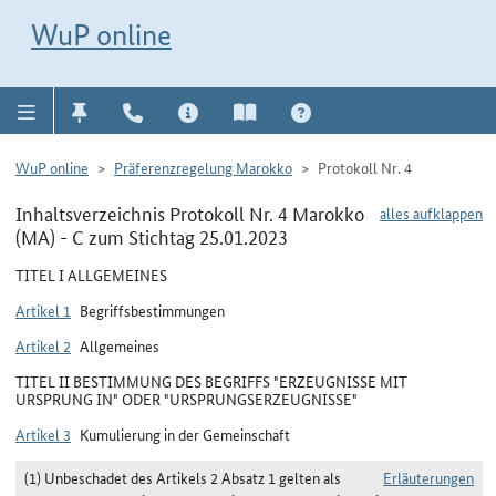
Direkt zur Navigation für Kontakt, Impressum, Aktuelles, Hilfe und FAQ
WuP-Navigation öffnen
Direkt zum Inhalt
WuP online
WuP online
Präferenzregelung Marokko
Protokoll Nr. 4
Inhaltsverzeichnis Protokoll Nr. 4 Marokko
alles aufklappen
(MA) - C zum Stichtag 25.01.2023
TITEL I ALLGEMEINES
Artikel 1
Begriffsbestimmungen
Artikel 2
Allgemeines
TITEL II BESTIMMUNG DES BEGRIFFS "ERZEUGNISSE MIT
URSPRUNG IN" ODER "URSPRUNGSERZEUGNISSE"
Artikel 3
Kumulierung in der Gemeinschaft
(1) Unbeschadet des Artikels 2 Absatz 1 gelten als
Erläuterungen